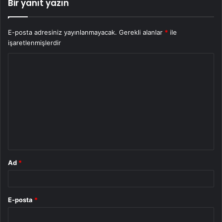
Bir yanıt yazın
E-posta adresiniz yayınlanmayacak.
Gerekli alanlar
*
ile
işaretlenmişlerdir
Y
o
r
u
m
*
Ad
*
E-posta
*