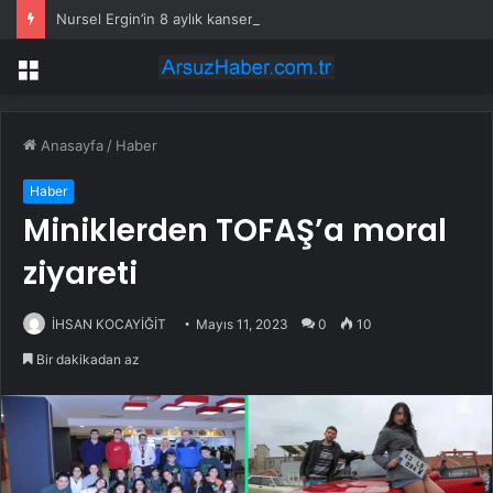
Nursel Ergin’in 8 aylık kanser savaşı: ‘Acımadı ki dedim, meğer çok acımış’
Menü
Anasayfa
/
Haber
Haber
Miniklerden TOFAŞ’a moral
ziyareti
İHSAN KOCAYİĞİT
Mayıs 11, 2023
0
10
Bir dakikadan az