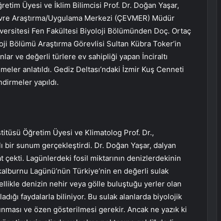
retim Üyesi ve İklim Bilimcisi Prof. Dr. Doğan Yaşar,
Çevre Araştırma/Uygulama Merkezi (ÇEVMER) Müdür
versitesi Fen Fakültesi Biyoloji Bölümünden Doç. Ortaç
oji Bölümü Araştırma Görevlisi Sultan Kübra Toker’in
ar ve değerli türlere ev sahipliği yapan İnciraltı
ler anlatıldı. Gediz Deltası’ndaki İzmir Kuş Cenneti
ndirmeler yapıldı.
titüsü Öğretim Üyesi ve Klimatolog Prof. Dr.,
 bir sunum gerçekleştirdi. Dr. Doğan Yaşar, dalyan
t çekti. Lagünlerdeki fosil miktarının denizlerdekinin
kalburnu Lagünü’nün Türkiye’nin en değerli sulak
ellikle denizin nehir veya gölle buluştuğu yerler olan
dığı faydalarla biliniyor. Bu sulak alanlarda biyolojik
unması ve özen gösterilmesi gerekir. Ancak ne yazık ki