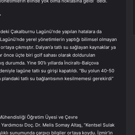
önetimlerin elinde yok olma noktasına geldi” dedi.
”
’ndeki Çakalburnu Lagünü’nde yapılan hatalara da
günü’nde yerel yönetimlerin yaptığı bilimsel olmayan
taya çıkmıştır. Dalyan’a tatlı su sağlayan kaynaklar ya
r önce üçte biri golf sahası olarak doldurulan
durumda. Yine 90’lı yıllarda İnciraltı-Balçova
deniyle lagüne tatlı su girişi kapatıldı. “Bu yolun 40-50
 plandaki tatlı su bağlantısının kesilmemesi gerekirdi”
 Mühendisliği Öğretim Üyesi ve Çevre
rdımcısı Doç. Dr. Melis Somay Altaş, “Kentsel Sulak
lıklı sunumunda çarpıcı bilgiler ortaya koydu. İzmir’in