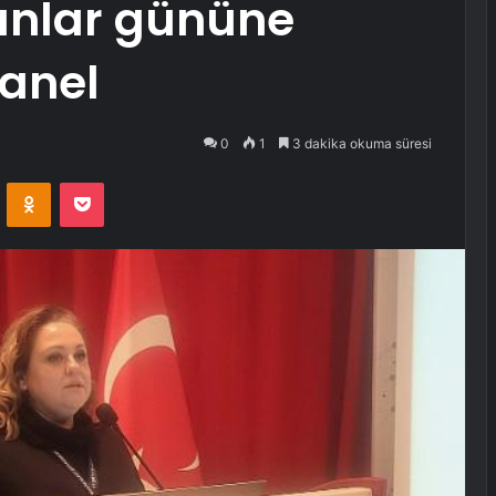
anlar gününe
panel
0
1
3 dakika okuma süresi
VKontakte
Odnoklassniki
Pocket