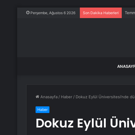
Temmu
Perşembe, Ağustos 6 2026
Son Dakika Haberleri
ANASAY
Anasayfa
/
Haber
/
Dokuz Eylül Üniversitesi’nde dün
Haber
Dokuz Eylül Üni