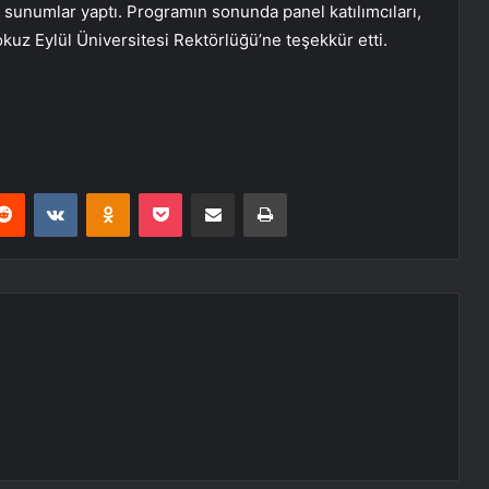
 sunumlar yaptı. Programın sonunda panel katılımcıları,
kuz Eylül Üniversitesi Rektörlüğü’ne teşekkür etti.
erest
Reddit
VKontakte
Odnoklassniki
Pocket
E-Posta ile paylaş
Yazdır