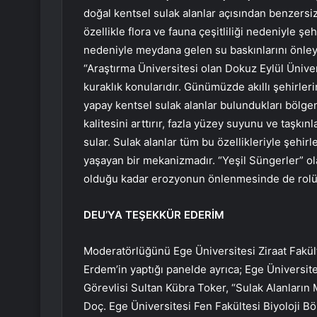
doğal kentsel sulak alanlar açısından benzersi
özellikle flora ve fauna çeşitliliği nedeniyle şe
nedeniyle meydana gelen su baskınlarını önleye
“Araştırma Üniversitesi olan Dokuz Eylül Üniversi
kuraklık konularıdır. Günümüzde akıllı şehirler
yapay kentsel sulak alanlar bulundukları bölgen
kalitesini arttırır, fazla yüzey suyunu ve taşkın
sular. Sulak alanlar tüm bu özellikleriyle şehi
yaşayan bir mekanizmadır. “Yeşil Süngerler” ola
olduğu kadar erozyonun önlenmesinde de rolü 
DEU’YA TEŞEKKÜR EDERİM
Moderatörlüğünü Ege Üniversitesi Ziraat Fakül
Erdem’in yaptığı panelde ayrıca; Ege Üniversit
Görevlisi Sultan Kübra Toker, “Sulak Alanların
Doç. Ege Üniversitesi Fen Fakültesi Biyoloji B