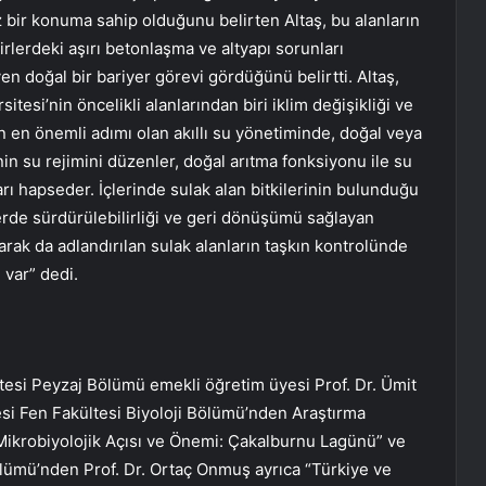
z bir konuma sahip olduğunu belirten Altaş, bu alanların
hirlerdeki aşırı betonlaşma ve altyapı sorunları
n doğal bir bariyer görevi gördüğünü belirtti. Altaş,
tesi’nin öncelikli alanlarından biri iklim değişikliği ve
in en önemli adımı olan akıllı su yönetiminde, doğal veya
in su rejimini düzenler, doğal arıtma fonksiyonu ile su
ları hapseder. İçlerinde sulak alan bitkilerinin bulunduğu
rlerde sürdürülebilirliği ve geri dönüşümü sağlayan
rak da adlandırılan sulak alanların taşkın kontrolünde
var” dedi.
tesi Peyzaj Bölümü emekli öğretim üyesi Prof. Dr. Ümit
esi Fen Fakültesi Biyoloji Bölümü’nden Araştırma
 Mikrobiyolojik Açısı ve Önemi: Çakalburnu Lagünü” ve
ölümü’nden Prof. Dr. Ortaç Onmuş ayrıca “Türkiye ve