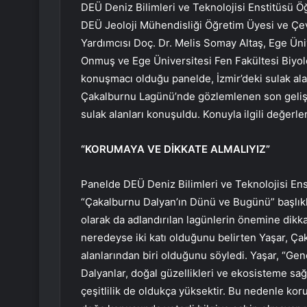
DEÜ Deniz Bilimleri ve Teknolojisi Enstitüsü Öğ
DEÜ Jeoloji Mühendisliği Öğretim Üyesi ve 
Yardımcısı Doç. Dr. Melis Somay Altaş, Ege Üni
Onmuş ve Ege Üniversitesi Fen Fakültesi Biyol
konuşmacı olduğu panelde, İzmir’deki sulak alanl
Çakalburnu Lagünü’nde gözlemlenen son gelişme
sulak alanları konuşuldu. Konuyla ilgili değerle
“KORUMAYA VE DİKKATE ALMALIYIZ”
Panelde DEÜ Deniz Bilimleri ve Teknolojisi Ens
“Çakalburnu Dalyan’ın Dünü ve Bugünü” başlıklı
olarak da adlandırılan lagünlerin önemine dikka
neredeyse iki katı olduğunu belirten Yaşar, Ça
alanlarından biri olduğunu söyledi. Yaşar, “Gen
Dalyanlar, doğal güzellikleri ve ekosisteme sağla
çeşitlilik de oldukça yüksektir. Bu nedenle kor