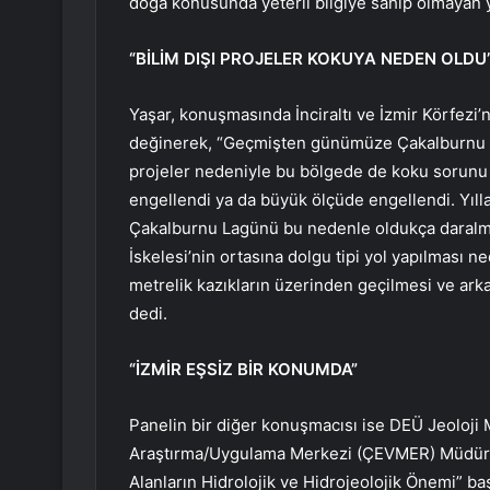
doğa konusunda yeterli bilgiye sahip olmayan y
“BİLİM DIŞI PROJELER KOKUYA NEDEN OLDU
Yaşar, konuşmasında İnciraltı ve İzmir Körfezi
değinerek, “Geçmişten günümüze Çakalburnu La
projeler nedeniyle bu bölgede de koku sorunu or
engellendi ya da büyük ölçüde engellendi. Yılla
Çakalburnu Lagünü bu nedenle oldukça daralmış 
İskelesi’nin ortasına dolgu tipi yol yapılması ne
metrelik kazıkların üzerinden geçilmesi ve arka
dedi.
“İZMİR EŞSİZ BİR KONUMDA”
Panelin bir diğer konuşmacısı ise DEÜ Jeoloji
Araştırma/Uygulama Merkezi (ÇEVMER) Müdür Ya
Alanların Hidrolojik ve Hidrojeolojik Önemi” baş