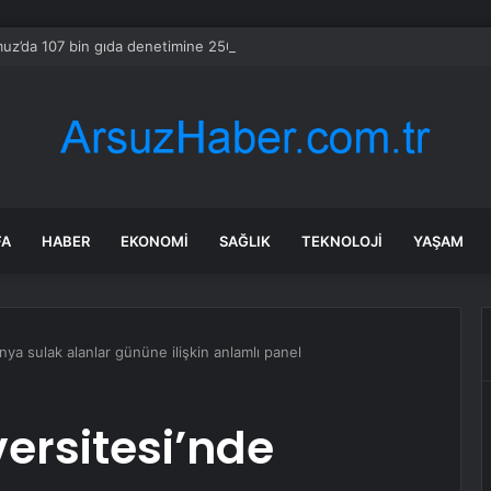
z’da 107 bin gıda denetimine 250 milyon TL ceza kesildi
FA
HABER
EKONOMI
SAĞLIK
TEKNOLOJI
YAŞAM
ya sulak alanlar gününe ilişkin anlamlı panel
versitesi’nde