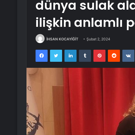
dünya sulak al
ilişkin anlamlı 
İHSAN KOCAYİĞİT
Şubat 2, 2024
Facebook
Twitter
LinkedIn
Tumblr
Pinterest
Reddit