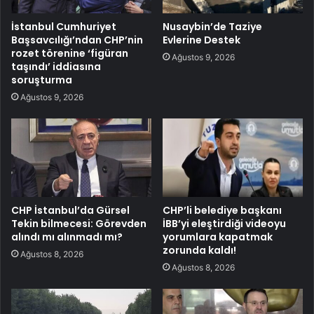
İstanbul Cumhuriyet
Nusaybin’de Taziye
Başsavcılığı’ndan CHP’nin
Evlerine Destek
rozet törenine ‘figüran
Ağustos 9, 2026
taşındı’ iddiasına
soruşturma
Ağustos 9, 2026
CHP İstanbul’da Gürsel
CHP’li belediye başkanı
Tekin bilmecesi: Görevden
İBB’yi eleştirdiği videoyu
alındı mı alınmadı mı?
yorumlara kapatmak
zorunda kaldı!
Ağustos 8, 2026
Ağustos 8, 2026