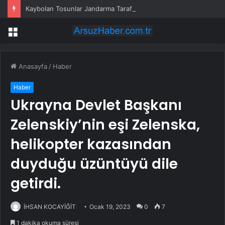
Kaybolan Tosunlar Jandarma Tarafından Bulundu
Menü
Anasayfa
/
Haber
Haber
Ukrayna Devlet Başkanı
Zelenskiy’nin eşi Zelenska,
helikopter kazasından
duyduğu üzüntüyü dile
getirdi.
İHSAN KOCAYİĞİT
Ocak 19, 2023
0
7
1 dakika okuma süresi