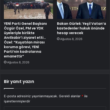
YENİ Parti Genel Başkanı
Bakan Gürlek: Yeşil Vatan’a
Özgür Özel, PM ve YDK
kastedenler hukuk önünde
üyeleriyle birlikte
hesap verecek
Anıtkabir’i ziyaret etti…
Ağustos 8, 2026
Özel: “Kuşatılan mirası
koruma görevi, YENİ
Parti’nin kadrolarına
emanettir”
Ağustos 8, 2026
Bir yanıt yazın
E-posta adresiniz yayınlanmayacak.
Gerekli alanlar
*
ile
işaretlenmişlerdir