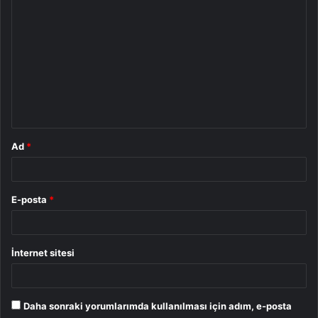
Y
o
r
u
m
*
Ad
*
E-posta
*
İnternet sitesi
Daha sonraki yorumlarımda kullanılması için adım, e-posta