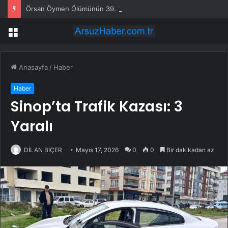
Örsan Öymen Ölümünün 39. Yılında Anıldı: “Gerçeğin Peşinden Gitmeyi Gazeteciliğin Vazgeçilmez İlkesi Olarak Gördü”
Menü
Anasayfa
/
Haber
Haber
Sinop’ta Trafik Kazası: 3
Yaralı
DİLAN BİÇER
Mayıs 17, 2026
0
0
Bir dakikadan az