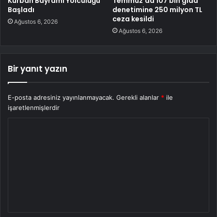
Kurban Bayramı Yolculuğu
Temmuz’da 107 bin gıda
Başladı
denetimine 250 milyon TL
ceza kesildi
Ağustos 6, 2026
Ağustos 6, 2026
Bir yanıt yazın
E-posta adresiniz yayınlanmayacak.
Gerekli alanlar
*
ile
işaretlenmişlerdir
Y
o
r
u
m
*