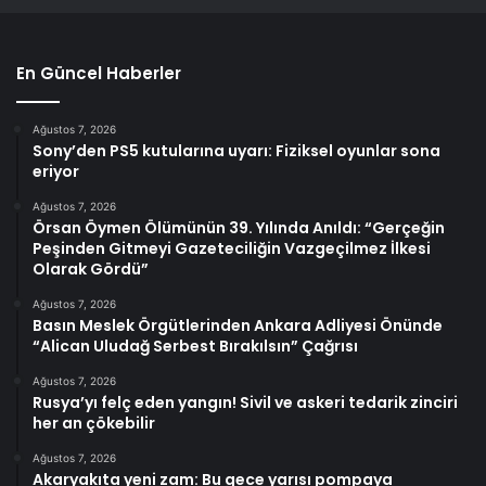
En Güncel Haberler
Ağustos 7, 2026
Sony’den PS5 kutularına uyarı: Fiziksel oyunlar sona
eriyor
Ağustos 7, 2026
Örsan Öymen Ölümünün 39. Yılında Anıldı: “Gerçeğin
Peşinden Gitmeyi Gazeteciliğin Vazgeçilmez İlkesi
Olarak Gördü”
Ağustos 7, 2026
Basın Meslek Örgütlerinden Ankara Adliyesi Önünde
“Alican Uludağ Serbest Bırakılsın” Çağrısı
Ağustos 7, 2026
Rusya’yı felç eden yangın! Sivil ve askeri tedarik zinciri
her an çökebilir
Ağustos 7, 2026
Akaryakıta yeni zam: Bu gece yarısı pompaya