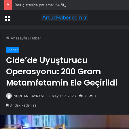
Beluçistan’da patlama: 24 ölü, 82 yaralı
Menü
Anasayfa
/
Haber
Haber
Cide’de Uyuşturucu
Operasyonu: 200 Gram
Metamfetamin Ele Geçirildi
NURCAN BAYRAM
Mayıs 17, 2026
0
0
Bir dakikadan az