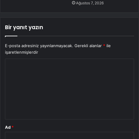
Ağustos 7, 2026
Bir yanıt yazın
E-posta adresiniz yayınlanmayacak.
Gerekli alanlar
*
ile
işaretlenmişlerdir
Y
o
r
u
m
*
Ad
*