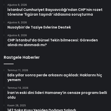
Ağustos 9, 2026
İstanbul Cumhuriyet Başsavcılığı’ndan CHP’nin rozet
törenine ‘figüran taşındı’ iddiasına soruşturma
Ağustos 9, 2026
Nusaybin’de Taziye Evlerine Destek
Ağustos 8, 2026
CHP İstanbul’da Gürsel Tekin bilmecesi: Görevden
alındı mı alınmadı mı?
Rastgele Haberler
Temmuz 11, 2026
Edis yıllar sonra perde arkasını açıkladı: Haklarını hiç
yemem
Temmuz 14, 2026
İran’ın eski dini lideri Hamaney’in cenaze programı belli
oldu
Kasım 28, 2025
142 Saka Kuşu Yeniden Doğaya Salındı