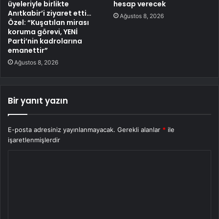
üyeleriyle birlikte
hesap verecek
Anıtkabir’i ziyaret etti…
Ağustos 8, 2026
Özel: “Kuşatılan mirası
koruma görevi, YENİ
Parti’nin kadrolarına
emanettir”
Ağustos 8, 2026
Bir yanıt yazın
E-posta adresiniz yayınlanmayacak.
Gerekli alanlar
*
ile
işaretlenmişlerdir
Y
o
r
u
m