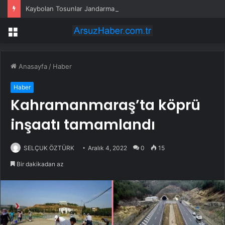
Kaybolan Tosunlar Jandarma Tarafından Bulundu
Menü
Anasayfa
/
Haber
Haber
Kahramanmaraş’ta köprü
inşaatı tamamlandı
SELÇUK ÖZTÜRK
Aralık 4, 2022
0
15
Bir dakikadan az