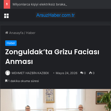
Milyonlarca kişiyi elektriksiz bırakan felaketin suçlusu bir ağaç çıktı
Menü
Anasayfa
/
Haber
Haber
Zonguldak’ta Grizu Faciası
Anması
MEHMET HAZBİN KAZBEK
Mayıs 24, 2026
0
0
1 dakika okuma süresi