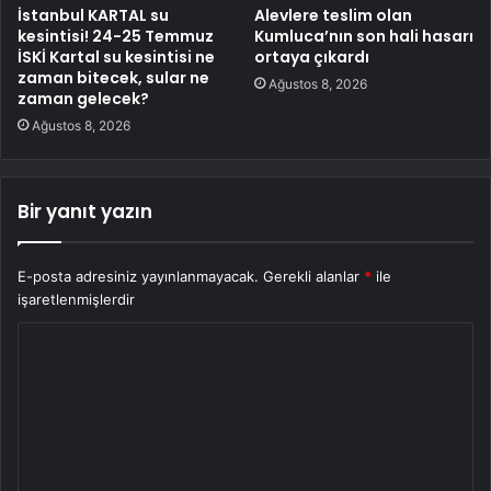
İstanbul KARTAL su
Alevlere teslim olan
kesintisi! 24-25 Temmuz
Kumluca’nın son hali hasarı
İSKİ Kartal su kesintisi ne
ortaya çıkardı
zaman bitecek, sular ne
Ağustos 8, 2026
zaman gelecek?
Ağustos 8, 2026
Bir yanıt yazın
E-posta adresiniz yayınlanmayacak.
Gerekli alanlar
*
ile
işaretlenmişlerdir
Y
o
r
u
m