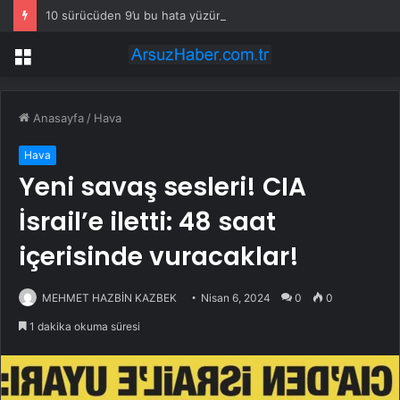
10 sürücüden 9’u bu hata yüzünden yolda kalıyor: Marka model fark etmiyor
Menü
Anasayfa
/
Hava
Hava
Yeni savaş sesleri! CIA
İsrail’e iletti: 48 saat
içerisinde vuracaklar!
MEHMET HAZBİN KAZBEK
Nisan 6, 2024
0
0
1 dakika okuma süresi