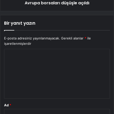
Avrupa borsaları düşüşle açıldı
Bir yanıt yazın
E-posta adresiniz yayınlanmayacak.
Gerekli alanlar
*
ile
işaretlenmişlerdir
Y
o
r
u
m
*
Ad
*