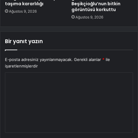
taşıma kararlılığı
Beşikçioğlu’nun bitkin
görüntüsü korkuttu
Ağustos 9, 2026
Ağustos 9, 2026
Bir yanıt yazın
E-posta adresiniz yayınlanmayacak.
Gerekli alanlar
*
ile
işaretlenmişlerdir
Y
o
r
u
m
*