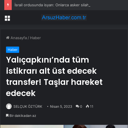
İsrail ordusunda isyan: Onlarca asker silahlarını bırakıp üssü terk etti
Menü
Anasayfa
/
Haber
Haber
Yalıçapkını’nda tüm
istikrarı alt üst edecek
transfer! Taşlar hareket
edecek
SELÇUK ÖZTÜRK
Nisan 5, 2023
0
11
Bir dakikadan az