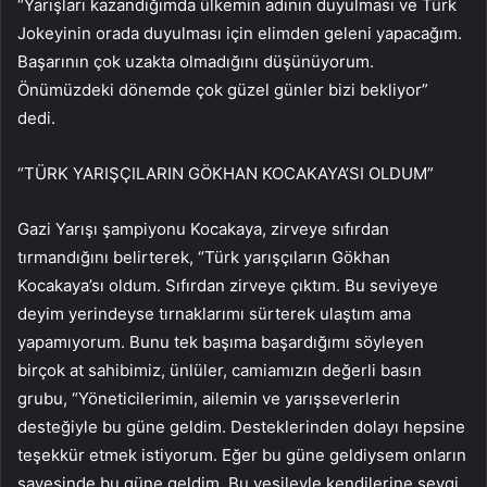
“Yarışları kazandığımda ülkemin adının duyulması ve Türk
Jokeyinin orada duyulması için elimden geleni yapacağım.
Başarının çok uzakta olmadığını düşünüyorum.
Önümüzdeki dönemde çok güzel günler bizi bekliyor”
dedi.
“TÜRK YARIŞÇILARIN GÖKHAN KOCAKAYA’SI OLDUM”
Gazi Yarışı şampiyonu Kocakaya, zirveye sıfırdan
tırmandığını belirterek, “Türk yarışçıların Gökhan
Kocakaya’sı oldum. Sıfırdan zirveye çıktım. Bu seviyeye
deyim yerindeyse tırnaklarımı sürterek ulaştım ama
yapamıyorum. Bunu tek başıma başardığımı söyleyen
birçok at sahibimiz, ünlüler, camiamızın değerli basın
grubu, “Yöneticilerimin, ailemin ve yarışseverlerin
desteğiyle bu güne geldim. Desteklerinden dolayı hepsine
teşekkür etmek istiyorum. Eğer bu güne geldiysem onların
sayesinde bu güne geldim. Bu vesileyle kendilerine sevgi