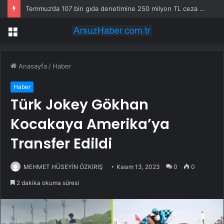
Temmuz’da 107 bin gıda denetimine 250 milyon TL ceza kesildi
Menü
Anasayfa
/
Haber
Haber
Türk Jokey Gökhan
Kocakaya Amerika’ya
Transfer Edildi
MEHMET HÜSEYİN ÖZKIRIŞ
Kasım 13, 2023
0
0
2 dakika okuma süresi