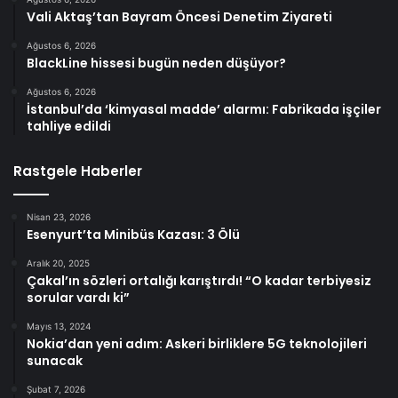
Vali Aktaş’tan Bayram Öncesi Denetim Ziyareti
Ağustos 6, 2026
BlackLine hissesi bugün neden düşüyor?
Ağustos 6, 2026
İstanbul’da ‘kimyasal madde’ alarmı: Fabrikada işçiler
tahliye edildi
Rastgele Haberler
Nisan 23, 2026
Esenyurt’ta Minibüs Kazası: 3 Ölü
Aralık 20, 2025
Çakal’ın sözleri ortalığı karıştırdı! “O kadar terbiyesiz
sorular vardı ki”
Mayıs 13, 2024
Nokia’dan yeni adım: Askeri birliklere 5G teknolojileri
sunacak
Şubat 7, 2026