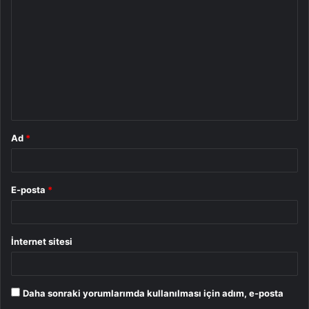
o
r
u
m
*
Ad
*
E-posta
*
İnternet sitesi
Daha sonraki yorumlarımda kullanılması için adım, e-posta