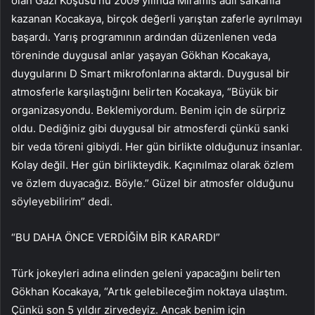
olan Gazi Koşusu’nu 2009 yılında Miramis adlı safkanla
kazanan Kocakaya, birçok değerli yarıştan zaferle ayrılmayı
başardı. Yarış programının ardından düzenlenen veda
töreninde duygusal anlar yaşayan Gökhan Kocakaya,
duygularını D Smart mikrofonlarına aktardı. Duygusal bir
atmosferle karşılaştığını belirten Kocakaya, “Büyük bir
organizasyondu. Beklemiyordum. Benim için de sürpriz
oldu. Dediğiniz gibi duygusal bir atmosferdi çünkü sanki
bir veda töreni gibiydi. Her gün birlikte olduğunuz insanlar.
Kolay değil. Her gün birlikteydik. Kaçınılmaz olarak özlem
ve özlem duyacağız. Böyle.” Güzel bir atmosfer olduğunu
söyleyebilirim” dedi.
“BU DAHA ÖNCE VERDİĞİM BİR KARARDI”
Türk jokeyleri adına elinden geleni yapacağını belirten
Gökhan Kocakaya, “Artık gelebileceğim noktaya ulaştım.
Çünkü son 5 yıldır zirvedeyiz. Ancak benim için