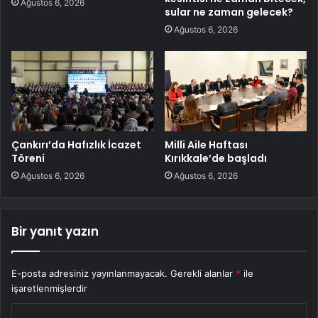
Ağustos 6, 2026
sular ne zaman gelecek?
Ağustos 6, 2026
Çankırı’da Hafızlık İcazet
Milli Aile Haftası
Töreni
Kırıkkale’de başladı
Ağustos 6, 2026
Ağustos 6, 2026
Bir yanıt yazın
E-posta adresiniz yayınlanmayacak.
Gerekli alanlar
*
ile
işaretlenmişlerdir
Y