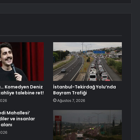
a… Komedyen Deniz
İstanbul-Tekirdağ Yolu’nda
ahliye talebine ret!
Bayram Trafiği
2026
Ağustos 7, 2026
edi Mahallesi’
diler ve insanlar
 alanı
2026