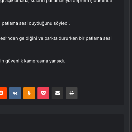
ptığı açıklamada, suların patlamasıyla deprem şiddetinde
n patlama sesi duyduğunu söyledi.
esi’nden geldiğini ve parkta dururken bir patlama sesi
nin güvenlik kamerasına yansıdı.
erest
Reddit
VKontakte
Odnoklassniki
Pocket
E-Posta ile paylaş
Yazdır