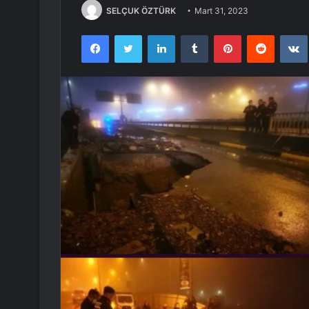
SELÇUK ÖZTÜRK
Mart 31, 2023
Facebook
Twitter
LinkedIn
Tumblr
Pinterest
Reddit