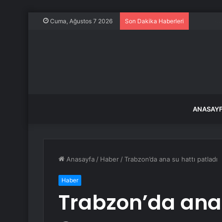
Yeniden R
Cuma, Ağustos 7 2026
Son Dakika Haberleri
ANASAY
Anasayfa
/
Haber
/
Trabzon’da ana su hattı patladı
Haber
Trabzon’da ana 