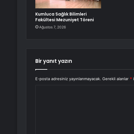
Kumluca Sağlık Bilimleri
Fakültesi Mezuniyet Töreni
Ağustos 7, 2026
Bir yanıt yazın
E-posta adresiniz yayınlanmayacak.
Gerekli alanlar
*
i
Y
o
r
u
m