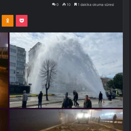
0
10
1 dakika okuma süresi
VKontakte
Odnoklassniki
Pocket