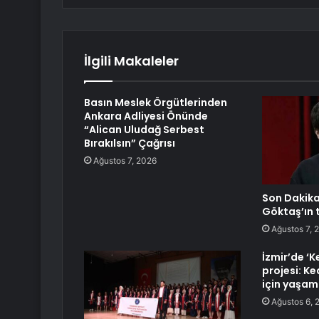
İlgili Makaleler
Basın Meslek Örgütlerinden
Ankara Adliyesi Önünde
“Alican Uludağ Serbest
Bırakılsın” Çağrısı
Ağustos 7, 2026
Son Dakik
Göktaş’ın t
Ağustos 7, 
İzmir’de ‘K
projesi: Ke
için yaşam
Ağustos 6, 