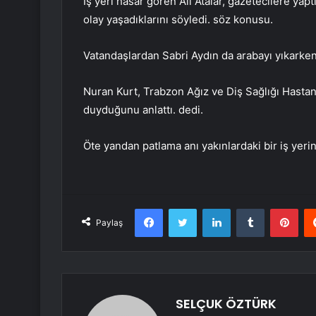
İş yeri hasar gören Ali Atalar, gazetecilere ya
olay yaşadıklarını söyledi. söz konusu.
Vatandaşlardan Sabri Aydın da arabayı yıkarke
Nuran Kurt, Trabzon Ağız ve Diş Sağlığı Hastan
duyduğunu anlattı. dedi.
Öte yandan patlama anı yakınlardaki bir iş yeri
Facebook
Twitter
LinkedIn
Tumblr
Pint
Paylaş
SELÇUK ÖZTÜRK