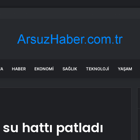
efah Partisi Milletvekili Bekin, Obp Uygulamasını Meclis Gündemine Taş
FA
HABER
EKONOMI
SAĞLIK
TEKNOLOJI
YAŞAM
su hattı patladı