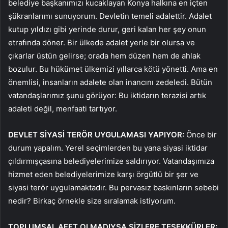
belediye başkanımızı kucaklayan Konya halkına en içten
şükranlarımı sunuyorum. Devletin temeli adalettir. Adalet
kutup yıldızı gibi yerinde durur, geri kalan her şey onun
etrafında döner. Bir ülkede adalet yerle bir olursa ve
çıkarlar üstün gelirse; orada hem düzen hem de ahlak
bozulur. Bu hükümet ülkemizi yıllarca kötü yönetti. Ama en
önemlisi, insanların adalete olan inancını zedeledi. Bütün
vatandaşlarımız şunu görüyor: Bu iktidarın terazisi artık
adaleti değil, menfaati tartıyor.
DEVLET SİYASİ TERÖR UYGULAMASI YAPIYOR:
Önce bir
durum yapalım. Yerel seçimlerden bu yana siyasi iktidar
çıldırmışçasına belediyelerimize saldırıyor. Vatandaşımıza
hizmet eden belediyelerimize karşı örgütlü bir şer ve
siyasi terör uygulamaktadır. Bu pervasız baskınların sebebi
nedir? Birkaç örnekle size sıralamak istiyorum.
TOPLUMSAL AFET OLMADIYSA SİZLERE TEŞEKKÜRLER: