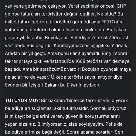
yan yana getirmeye çalışıyor. Yerel seçimler öncesi ‘CHP
gelirse faturaları teröristler dağıtır’ dediler. Ne oldu? Bu
millet fatura getiren teröristleri görmedi ama FETÖ’nün
yolundan gidenlerin bakan olmasına tanık oldu. Bu bakan,
geçen yıl; İstanbul Büyükşehir Belediyesi’nde 557 terörist
var” dedi. Bas bağırdı. ‘Kanıtlayamazsan aşağılıksın’ dedik.
Aradan bir yıl geçti. Ama bunu kanıtlayamadı. Bir yıl sonra
tekrar ortaya çıktı ve ‘İstanbul’da 1668 terörist var’ demeye
başladı. Ama bir atasözümüz vardır: Bozulan oyuncak maya
ne acıtır ne de yaşar.’ Ülkede terörist sayısı artıyor diye
övünen bir İçişleri Bakanı bu ülkenin ayıbıdır.
TUTUYOR MU?:
Bir bakanın ‘binlerce terörist var’ diyerek
belediyeleri suçlaması akıl tutulmasıdır. Sormak istiyoruz:
İsim kayıt belgelerini veren, güvenlik soruşturmalarını
yapan sizsiniz. Bilmiyorsanız, size söyleyeyim. Polis de
belediyelerimize bağlı değil. Sonra adama sorarlar: Sen