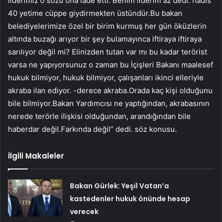
liderimiz o sözü ona iade etti. Benim liderim az dedi. hadis
40 yetime cüppe giydirmekten üstündür.Bu bakan
belediyelerimize özel bir birim kurmuş her gün öküzlerin
altında buzağı arıyor bir şey bulamayınca iftiraya iftiraya
sarılıyor değil mi? Elinizden tutan var mı bu kadar terörist
varsa ne yapıyorsunuz o zaman bu İçişleri Bakanı maalesef
hukuk bilmiyor, hukuk bilmiyor, çalışanları ikinci elleriyle
akraba ilan ediyor. -derece akraba.Orada kaç kişi olduğunu
bile bilmiyor.Bakan Yardımcısı ne yaptığından, akrabasının
nerede terörle ilişkisi olduğundan, arandığından bile
haberdar değil.Farkında değil” dedi. söz konusu.
İlgili Makaleler
Bakan Gürlek: Yeşil Vatan’a
kastedenler hukuk önünde hesap
verecek