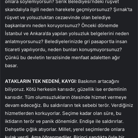
onlara söylemiyorsun? Serik Belediyesi’ndeki rüşvet
skandalıyla ilgili neden harekete geçmiyorsunuz? Şırnak’ta
rüşvet ve yolsuzluktan cezaevinde olan belediye
başkanlarını neden koruyorsunuz? Önceki dönemde
İstanbul ve Ankara’da yapılan yolsuzluk belgelerini neden
anlatmıyorsunuz? Belediyelerinizde gri pasaportla insan
ticareti yapılıyordu, neden bunları konuşmuyorsunuz?
Çünkü bu devletin terazisinde menfaat adaletten ağır
basar.
ATAKLARIN TEK NEDENİ, KAYGI:
Baskının artacağını
biliyoruz. Kötü herkesin karısıdır, güzellik ise erdemlinin
karısıdır. Tüm olumsuzlukların ötesinde hizmet vermeye
devam edeceğiz. Bu saldırıların tek sebebi terör. Verdiğiniz
hizmetlerden korkuyorlar. Seçime kadar olan süre, bu
iktidarın terör ve panik dönemidir. Endişe ile saldırırlar.
Dehşetle çığlık atıyorlar. Millet, yerel seçimlerde onlara
kulak verdi. Ama öğrenmediler. Birinci sandıkta öyle bir