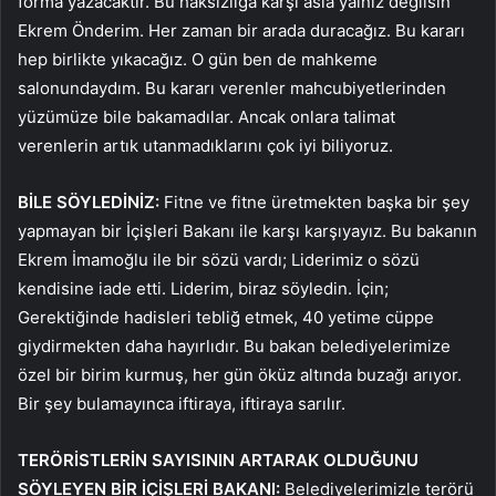
forma yazacaktır. Bu haksızlığa karşı asla yalnız değilsin
Ekrem Önderim. Her zaman bir arada duracağız. Bu kararı
hep birlikte yıkacağız. O gün ben de mahkeme
salonundaydım. Bu kararı verenler mahcubiyetlerinden
yüzümüze bile bakamadılar. Ancak onlara talimat
verenlerin artık utanmadıklarını çok iyi biliyoruz.
BİLE SÖYLEDİNİZ:
Fitne ve fitne üretmekten başka bir şey
yapmayan bir İçişleri Bakanı ile karşı karşıyayız. Bu bakanın
Ekrem İmamoğlu ile bir sözü vardı; Liderimiz o sözü
kendisine iade etti. Liderim, biraz söyledin. İçin;
Gerektiğinde hadisleri tebliğ etmek, 40 yetime cüppe
giydirmekten daha hayırlıdır. Bu bakan belediyelerimize
özel bir birim kurmuş, her gün öküz altında buzağı arıyor.
Bir şey bulamayınca iftiraya, iftiraya sarılır.
TERÖRİSTLERİN SAYISININ ARTARAK OLDUĞUNU
SÖYLEYEN BİR İÇİŞLERİ BAKANI:
Belediyelerimizle terörü