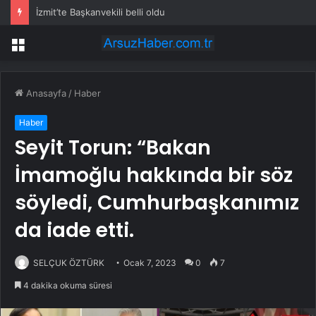
İzmit’te Başkanvekili belli oldu
Menü
Anasayfa
/
Haber
Haber
Seyit Torun: “Bakan
İmamoğlu hakkında bir söz
söyledi, Cumhurbaşkanımız
da iade etti.
SELÇUK ÖZTÜRK
Ocak 7, 2023
0
7
4 dakika okuma süresi