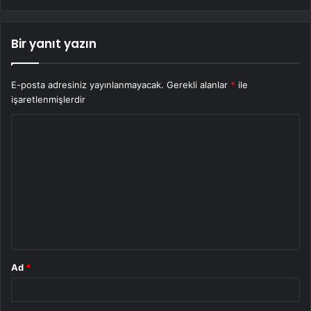
Bir yanıt yazın
E-posta adresiniz yayınlanmayacak.
Gerekli alanlar
*
ile
işaretlenmişlerdir
Y
o
r
u
m
*
Ad
*