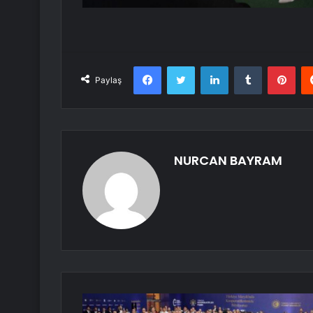
Facebook
Twitter
LinkedIn
Tumblr
Pint
Paylaş
NURCAN BAYRAM