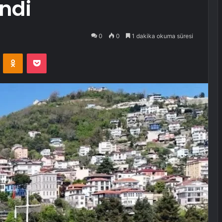
endi
0
0
1 dakika okuma süresi
VKontakte
Odnoklassniki
Pocket