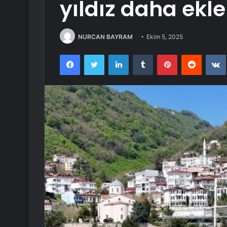
yıldız daha ekl
NURCAN BAYRAM
Ekim 5, 2025
Facebook
Twitter
LinkedIn
Tumblr
Pinterest
Reddit