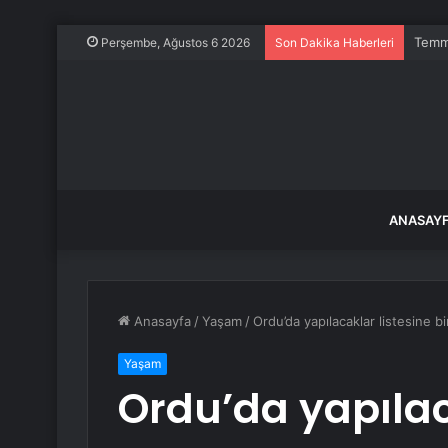
Temmu
Perşembe, Ağustos 6 2026
Son Dakika Haberleri
ANASAY
Anasayfa
/
Yaşam
/
Ordu’da yapılacaklar listesine bi
Yaşam
Ordu’da yapılaca