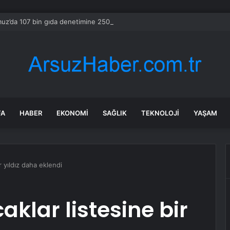
z’da 107 bin gıda denetimine 250 milyon TL ceza kesildi
FA
HABER
EKONOMI
SAĞLIK
TEKNOLOJI
YAŞAM
r yıldız daha eklendi
klar listesine bir