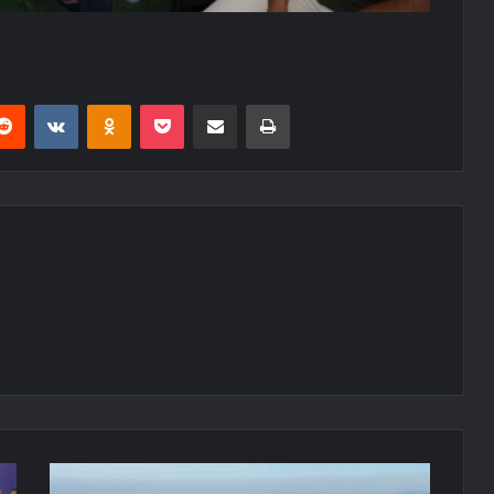
erest
Reddit
VKontakte
Odnoklassniki
Pocket
E-Posta ile paylaş
Yazdır