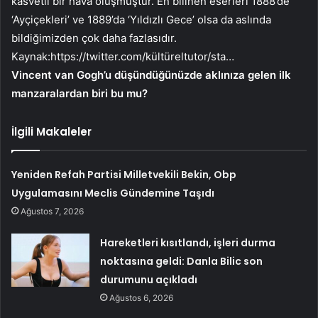
kasvetli bir hava oluşmuştur. En bilinen eserleri 1888’de
‘Ayçiçekleri’ ve 1889’da ‘Yıldızlı Gece’ olsa da aslında
bildiğimizden çok daha fazlasıdır.
Kaynak:
https://twitter.com/kültüreltutor/sta…
Vincent van Gogh’u düşündüğünüzde aklınıza gelen ilk
manzaralardan biri bu mu?
İlgili Makaleler
Yeniden Refah Partisi Milletvekili Bekin, Obp
Uygulamasını Meclis Gündemine Taşıdı
Ağustos 7, 2026
Hareketleri kısıtlandı, işleri durma
noktasına geldi: Danla Bilic son
durumunu açıkladı
Ağustos 6, 2026