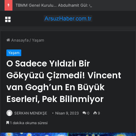
TBMM Genel Kurulu… Abdulhamit Gül: Gelin, Acıları Değil Sevinçleri Artıracak Bir Süreçte Hep Birlikte Taşın Altına Elimizi Koyalım
Menü
Anasayfa
/
Yaşam
Yaşam
O Sadece Yıldızlı Bir
Gökyüzü Çizmedi! Vincent
van Gogh’un En Büyük
Eserleri, Pek Bilinmiyor
SERKAN MENEKŞE
Nisan 9, 2023
0
9
1 dakika okuma süresi