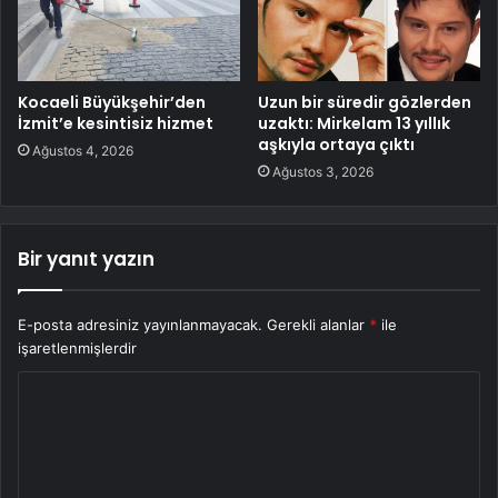
Kocaeli Büyükşehir’den
Uzun bir süredir gözlerden
İzmit’e kesintisiz hizmet
uzaktı: Mirkelam 13 yıllık
aşkıyla ortaya çıktı
Ağustos 4, 2026
Ağustos 3, 2026
Bir yanıt yazın
E-posta adresiniz yayınlanmayacak.
Gerekli alanlar
*
ile
işaretlenmişlerdir
Y
o
r
u