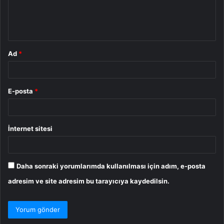
m
*
Ad
*
E-posta
*
İnternet sitesi
Daha sonraki yorumlarımda kullanılması için adım, e-posta
adresim ve site adresim bu tarayıcıya kaydedilsin.