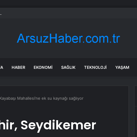
gazetecisi önce vuruldu, sonra yakıldı
FA
HABER
EKONOMI
SAĞLIK
TEKNOLOJI
YAŞAM
ayabaşı Mahallesi’ne ek su kaynağı sağlıyor
ir, Seydikemer