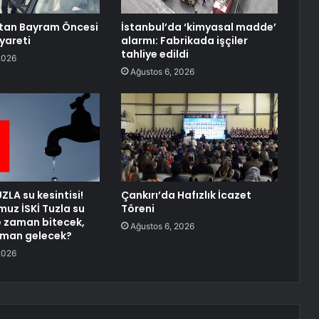
’tan Bayram Öncesi
İstanbul’da ‘kimyasal madde’
yareti
alarmı: Fabrikada işçiler
tahliye edildi
2026
Ağustos 6, 2026
ZLA su kesintisi!
Çankırı’da Hafızlık İcazet
uz İSKİ Tuzla su
Töreni
ne zaman bitecek,
Ağustos 6, 2026
aman gelecek?
2026