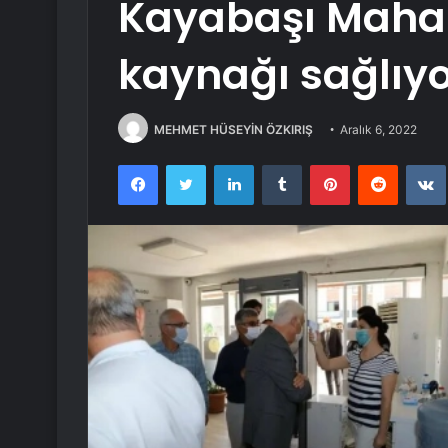
Kayabaşı Mahall
kaynağı sağlıyo
MEHMET HÜSEYİN ÖZKIRIŞ
Aralık 6, 2022
Facebook
Twitter
LinkedIn
Tumblr
Pinterest
Reddit