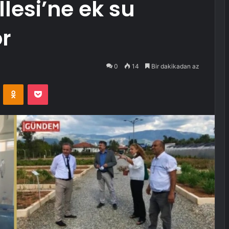
esi’ne ek su
r
0
14
Bir dakikadan az
VKontakte
Odnoklassniki
Pocket