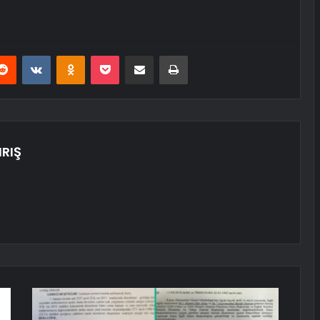
erest
Reddit
VKontakte
Odnoklassniki
Pocket
E-Posta ile paylaş
Yazdır
RIŞ