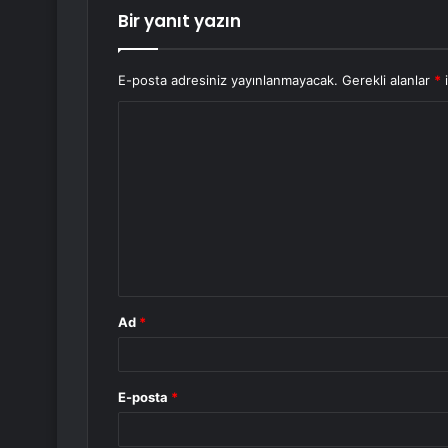
Bir yanıt yazın
E-posta adresiniz yayınlanmayacak.
Gerekli alanlar
*
i
Y
o
r
u
m
*
Ad
*
E-posta
*