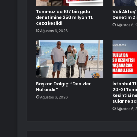
Temmuz’da 107 bin gıda
Vali Aktaş
denetimine 250 milyon TL
Denetim Zi
ceza kesildi
Ağustos 6, 
Ağustos 6, 2026
Başkan Dalgıç: “Denizler
İstanbul TU
Halkındır”
20-21 Temm
kesintisi 
Ağustos 6, 2026
sular ne z
Ağustos 6, 