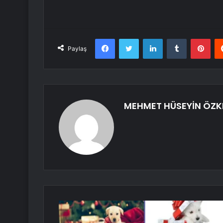
Facebook
Twitter
LinkedIn
Tumblr
Pint
Paylaş
MEHMET HÜSEYİN ÖZKI