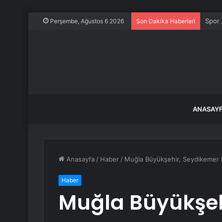
Spor 
Perşembe, Ağustos 6 2026
Son Dakika Haberleri
ANASAY
Anasayfa
/
Haber
/
Muğla Büyükşehir, Seydikemer K
Haber
Muğla Büyükşeh