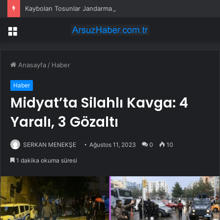
Kaybolan Tosunlar Jandarma Tarafından Bulundu
Menü
Anasayfa
/
Haber
Haber
Midyat’ta Silahlı Kavga: 4
Yaralı, 3 Gözaltı
SERKAN MENEKŞE
Ağustos 11, 2023
0
10
1 dakika okuma süresi