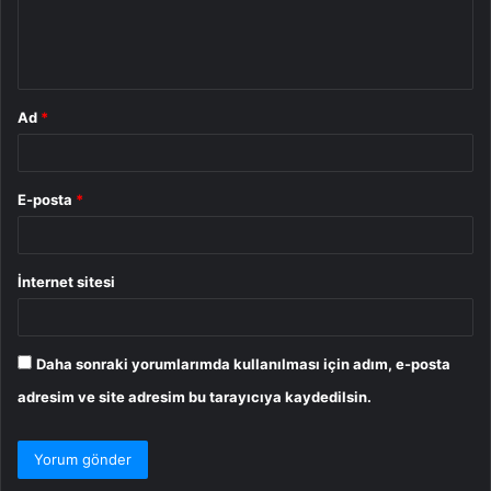
m
*
Ad
*
E-posta
*
İnternet sitesi
Daha sonraki yorumlarımda kullanılması için adım, e-posta
adresim ve site adresim bu tarayıcıya kaydedilsin.