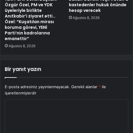
Özgür Özel, PM ve YDK
kastedenler hukuk önünde
üyeleriyle birlikte
hesap verecek
Anıtkabir’i ziyaret etti…
Ağustos 8, 2026
Özel: “Kuşatılan mirası
koruma görevi, YENİ
Parti’nin kadrolarına
emanettir”
Ağustos 8, 2026
Bir yanıt yazın
E-posta adresiniz yayınlanmayacak.
Gerekli alanlar
*
ile
işaretlenmişlerdir
Y
o
r
u