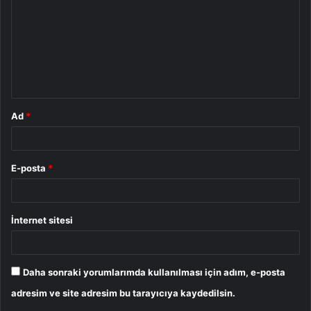
r
u
m
*
Ad
*
E-posta
*
İnternet sitesi
Daha sonraki yorumlarımda kullanılması için adım, e-posta
adresim ve site adresim bu tarayıcıya kaydedilsin.