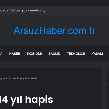
z’da 107 bin gıda denetimine 250 milyon TL ceza kesildi
FA
HABER
EKONOMI
SAĞLIK
TEKNOLOJI
YAŞAM
yla aranan kişi yakalandı
 yıl hapis