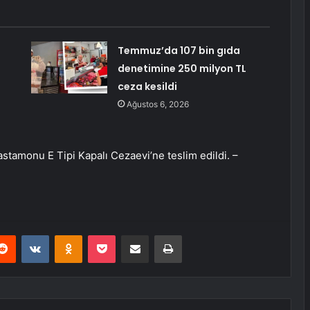
Temmuz’da 107 bin gıda
denetimine 250 milyon TL
ceza kesildi
Ağustos 6, 2026
stamonu E Tipi Kapalı Cezaevi’ne teslim edildi. –
erest
Reddit
VKontakte
Odnoklassniki
Pocket
E-Posta ile paylaş
Yazdır