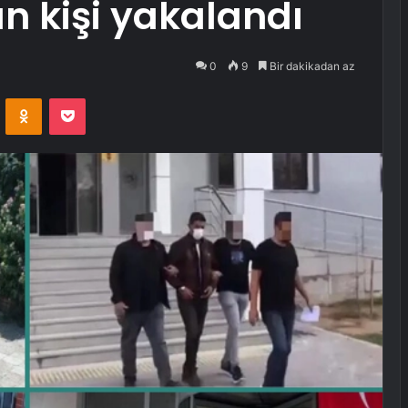
n kişi yakalandı
0
9
Bir dakikadan az
VKontakte
Odnoklassniki
Pocket