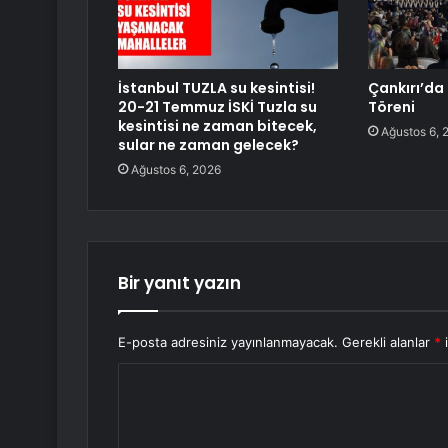
İstanbul TUZLA su kesintisi!
Çankırı’da 
20-21 Temmuz İSKİ Tuzla su
Töreni
kesintisi ne zaman bitecek,
Ağustos 6, 
sular ne zaman gelecek?
Ağustos 6, 2026
Bir yanıt yazın
E-posta adresiniz yayınlanmayacak.
Gerekli alanlar
*
i
Y
o
r