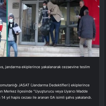
hıs, jandarma ekiplerince yakalanarak cezaevine teslim
Komutanlığı JASAT (Jandarma Dedektifleri) ekiplerince
un Merkez ilçesinde “Uyuşturucu veya Uyarıcı Madde
4 yıl hapis cezası ile aranan GA isimli şahıs yakalandı.