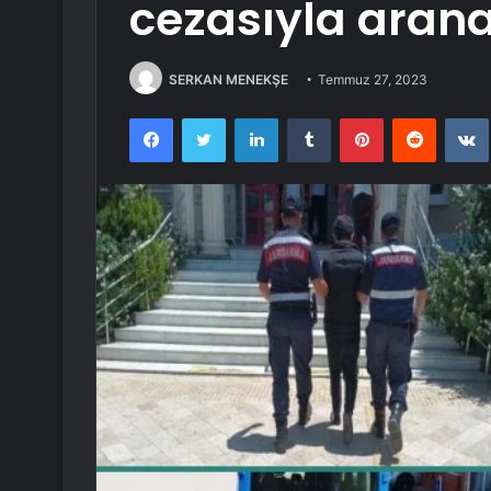
cezasıyla arana
SERKAN MENEKŞE
Temmuz 27, 2023
Facebook
Twitter
LinkedIn
Tumblr
Pinterest
Reddit