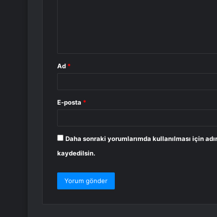
u
m
*
Ad
*
E-posta
*
Daha sonraki yorumlarımda kullanılması için adı
kaydedilsin.