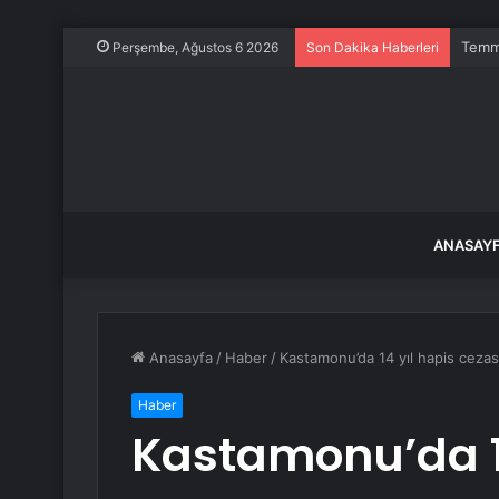
Temmu
Perşembe, Ağustos 6 2026
Son Dakika Haberleri
ANASAY
Anasayfa
/
Haber
/
Kastamonu’da 14 yıl hapis cezası
Haber
Kastamonu’da 14