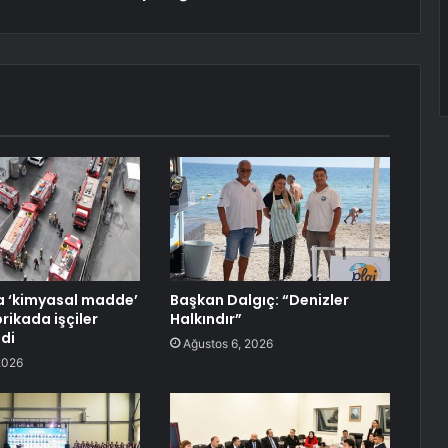
a ‘kimyasal madde’
Başkan Dalgıç: “Denizler
rikada işçiler
Halkındır”
ldi
Ağustos 6, 2026
2026