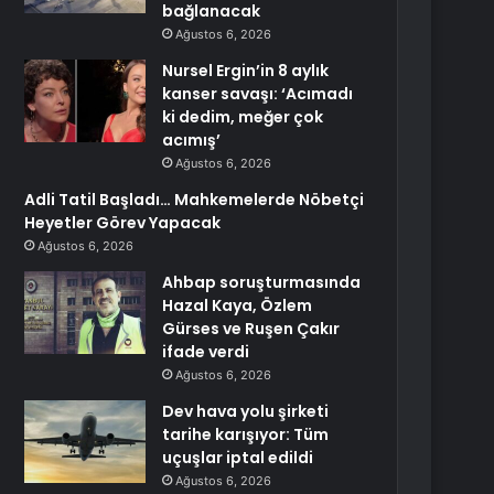
bağlanacak
Ağustos 6, 2026
Nursel Ergin’in 8 aylık
kanser savaşı: ‘Acımadı
ki dedim, meğer çok
acımış’
Ağustos 6, 2026
Adli Tatil Başladı… Mahkemelerde Nöbetçi
Heyetler Görev Yapacak
Ağustos 6, 2026
Ahbap soruşturmasında
Hazal Kaya, Özlem
Gürses ve Ruşen Çakır
ifade verdi
Ağustos 6, 2026
Dev hava yolu şirketi
tarihe karışıyor: Tüm
uçuşlar iptal edildi
Ağustos 6, 2026