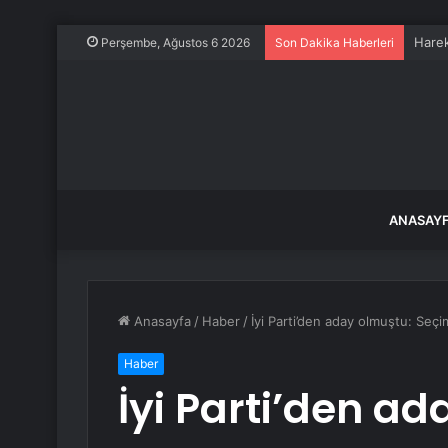
Araç 
Perşembe, Ağustos 6 2026
Son Dakika Haberleri
ANASAY
Anasayfa
/
Haber
/
İyi Parti’den aday olmuştu: Seç
Haber
İyi Parti’den a