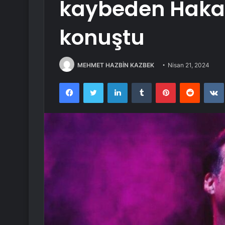
kaybeden Hakan
konuştu
MEHMET HAZBİN KAZBEK
Nisan 21, 2024
Facebook
Twitter
LinkedIn
Tumblr
Pinterest
Reddit