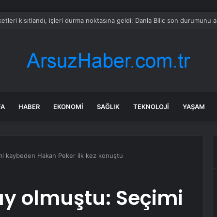
sahiplerine kötü haber! Fiyatlar yükseldi, zam kaçınılmaz oldu
FA
HABER
EKONOMI
SAĞLIK
TEKNOLOJI
YAŞAM
imi kaybeden Hakan Peker ilk kez konuştu
day olmuştu: Seçimi