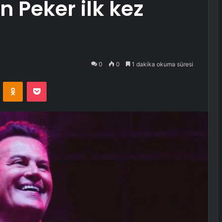
 Peker ilk kez
0
0
1 dakika okuma süresi
VKontakte
Odnoklassniki
Pocket