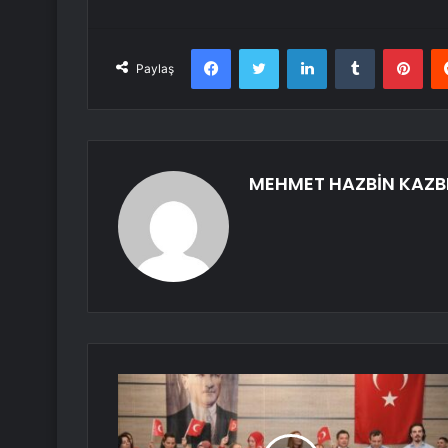
Facebook
Twitter
LinkedIn
Tumblr
Pint
Paylaş
MEHMET HAZBİN KAZB