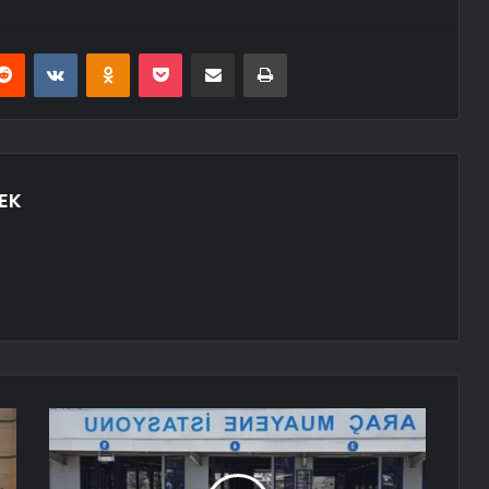
erest
Reddit
VKontakte
Odnoklassniki
Pocket
E-Posta ile paylaş
Yazdır
EK