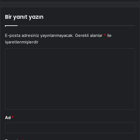
Bir yanıt yazın
E-posta adresiniz yayınlanmayacak.
Gerekli alanlar
*
ile
işaretlenmişlerdir
Y
o
r
u
m
*
Ad
*