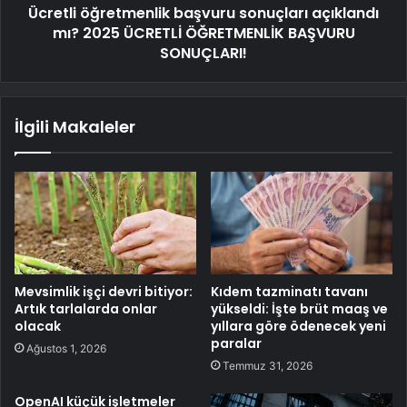
Ücretli öğretmenlik başvuru sonuçları açıklandı
mı? 2025 ÜCRETLİ ÖĞRETMENLİK BAŞVURU
SONUÇLARI!
İlgili Makaleler
Mevsimlik işçi devri bitiyor:
Kıdem tazminatı tavanı
Artık tarlalarda onlar
yükseldi: İşte brüt maaş ve
olacak
yıllara göre ödenecek yeni
paralar
Ağustos 1, 2026
Temmuz 31, 2026
OpenAI küçük işletmeler