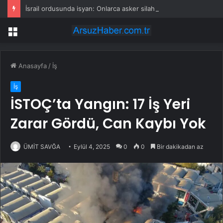
İsrail ordusunda isyan: Onlarca asker silahlarını bırakıp üssü terk etti
Menü
Anasayfa
/
İş
İş
İSTOÇ’ta Yangın: 17 İş Yeri
Zarar Gördü, Can Kaybı Yok
ÜMİT SAVĞA
Eylül 4, 2025
0
0
Bir dakikadan az