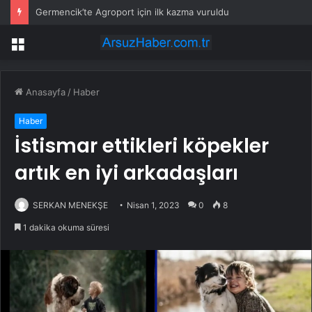
Germencik’te Agroport için ilk kazma vuruldu
Menü
Anasayfa
/
Haber
Haber
İstismar ettikleri köpekler
artık en iyi arkadaşları
SERKAN MENEKŞE
Nisan 1, 2023
0
8
1 dakika okuma süresi