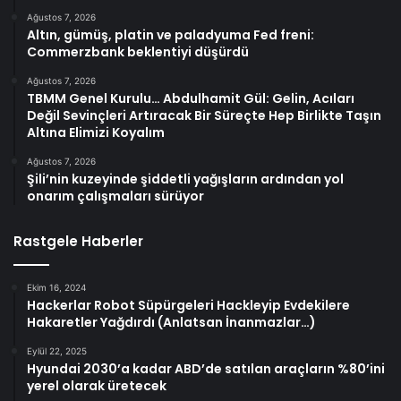
Ağustos 7, 2026
Altın, gümüş, platin ve paladyuma Fed freni:
Commerzbank beklentiyi düşürdü
Ağustos 7, 2026
TBMM Genel Kurulu… Abdulhamit Gül: Gelin, Acıları
Değil Sevinçleri Artıracak Bir Süreçte Hep Birlikte Taşın
Altına Elimizi Koyalım
Ağustos 7, 2026
Şili’nin kuzeyinde şiddetli yağışların ardından yol
onarım çalışmaları sürüyor
Rastgele Haberler
Ekim 16, 2024
Hackerlar Robot Süpürgeleri Hackleyip Evdekilere
Hakaretler Yağdırdı (Anlatsan İnanmazlar…)
Eylül 22, 2025
Hyundai 2030’a kadar ABD’de satılan araçların %80’ini
yerel olarak üretecek