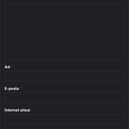
Y
o
r
u
m
*
Ad
*
E-posta
*
İnternet sitesi