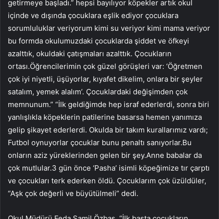
getirmeye başladı.” hepsi bayılıyor köpekler artık okul
içinde ve dışında çocuklara eşlik ediyor çocuklara
sorumluluklar veriyorum kimi su veriyor kimi mama veriyor
bu formda okulumuzdaki çocuklarda şiddet ve öfkeyi
azalttık, okuldaki çatışmaları azalttık. Çocukların
ortası.Öğrencilerimin çok güzel görüşleri var: ‘Öğretmen
çok iyi niyetli, üşüyorlar, kıyafet dikelim, onlara bir şeyler
satalım, yemek alalım’. Çocuklardaki değişimden çok
memnunum.” “İlk geldiğimde hep israf ederlerdi, sonra biri
yanlışlıkla köpeklerin patilerine basarsa hemen yanımıza
gelip şikayet ederlerdi. Okulda bir takım kurallarımız vardı;
Futbol oynuyorlar çocuklar bunu penaltı sanıyorlar.Bu
onların aziz yüreklerinden gelen bir şey.Anne babalar da
çok mutlular.3 gün önce ‘Pasha’ isimli köpeğimize tır çarptı
ve çocukları terk ederken öldü. Çocuklarım çok üzüldüler,
“Aşk çok değerli ve büyütülmeli” dedi.
Okul Müdürü Feda Şamil Özbaş, “İlk başta çocukların