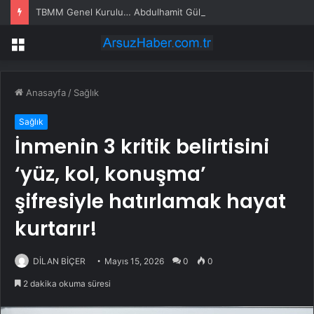
TBMM Genel Kurulu… Abdulhamit Gül: Gelin, Acıları Değil Sevinçleri Artıracak Bir Süreçte Hep Birlikte Taşın Altına Elimizi Koyalım
Menü
Anasayfa
/
Sağlık
Sağlık
İnmenin 3 kritik belirtisini
‘yüz, kol, konuşma’
şifresiyle hatırlamak hayat
kurtarır!
DİLAN BİÇER
Mayıs 15, 2026
0
0
2 dakika okuma süresi