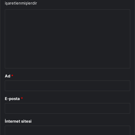
işaretlenmişlerdir
Y
o
r
u
m
*
Ad
*
E-posta
*
İnternet sitesi