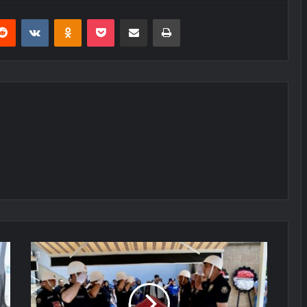
erest
Reddit
VKontakte
Odnoklassniki
Pocket
E-Posta ile paylaş
Yazdır