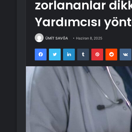
zorlananlar dik
Yardımcısı yönt
ÜMİT SAVĞA
Haziran 8, 2025
Facebook
Twitter
LinkedIn
Tumblr
Pinterest
Reddit