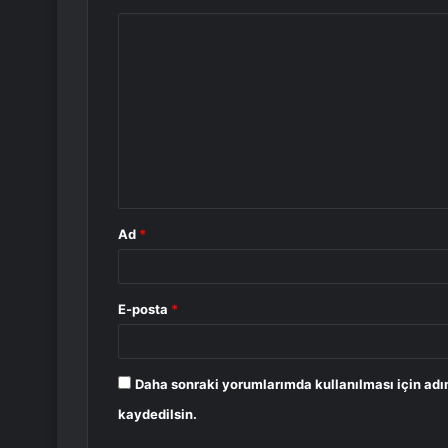
Y
o
r
u
m
*
Ad
*
E-posta
*
Daha sonraki yorumlarımda kullanılması için adı
kaydedilsin.