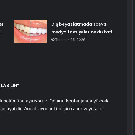
sı
Diş beyazlatmada sosyal
ı
medya tavsiyelerine dikkat!
Temmuz 25, 2026
a
LABİLİR”
ıklı bölümünü ayırıyoruz. Onların kontenjanını yüksek
alamayabilir. Ancak aynı hekim için randevuyu aile
u.