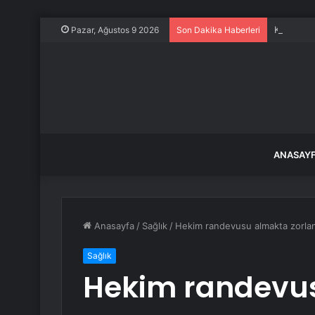
Kaybolan
Pazar, Ağustos 9 2026
Son Dakika Haberleri
ANASAY
Anasayfa
/
Sağlık
/
Hekim randevusu almakta zorlana
Sağlık
Hekim randevu