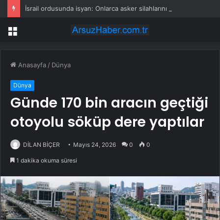
İsrail ordusunda isyan: Onlarca asker silahlarını bırakıp üssü terk etti
Menü
Anasayfa
/
Dünya
Dünya
Günde 170 bin aracın geçtiği
otoyolu söküp dere yaptılar
DİLAN BİÇER
Mayıs 24, 2026
0
0
1 dakika okuma süresi