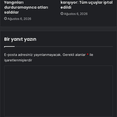
Yangınları
karışıyor: Tüm uçuşlar iptal
durduramayınca atları
edildi
saldılar
Ağustos 6, 2026
Ağustos 6, 2026
Bir yanıt yazın
E-posta adresiniz yayınlanmayacak.
Gerekli alanlar
*
ile
işaretlenmişlerdir
Y
o
r
u
m
*