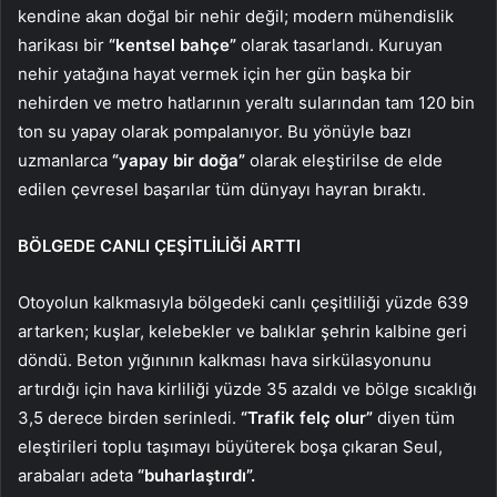
kendine akan doğal bir nehir değil; modern mühendislik
harikası bir
“kentsel bahçe”
olarak tasarlandı. Kuruyan
nehir yatağına hayat vermek için her gün başka bir
nehirden ve metro hatlarının yeraltı sularından tam 120 bin
ton su yapay olarak pompalanıyor. Bu yönüyle bazı
uzmanlarca
“yapay bir doğa”
olarak eleştirilse de elde
edilen çevresel başarılar tüm dünyayı hayran bıraktı.
BÖLGEDE CANLI ÇEŞİTLİLİĞİ ARTTI
Otoyolun kalkmasıyla bölgedeki canlı çeşitliliği yüzde 639
artarken; kuşlar, kelebekler ve balıklar şehrin kalbine geri
döndü. Beton yığınının kalkması hava sirkülasyonunu
artırdığı için hava kirliliği yüzde 35 azaldı ve bölge sıcaklığı
3,5 derece birden serinledi.
“Trafik felç olur”
diyen tüm
eleştirileri toplu taşımayı büyüterek boşa çıkaran Seul,
arabaları adeta
“buharlaştırdı”.