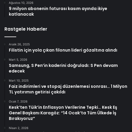
Ağustos 10, 2026
9 milyon abonenin faturası kasım ayında ikiye
katlanacak
Rastgele Haberler
Aralık 26, 2025
Filistin için yola çıkan filonun lideri gözaltına alındı
Mart 5, 2026
Samsung, S Pen’in kaderini doğruladı: S Pen devam
edecek
Mart 10, 2025
Faiz indirimleri ve stopaj düzenlemesi sonrası… 1 Milyon
TL yatırımın getirisi çakıldı
Ocak 7, 2026
Kesk’ten Tüik’in Enflasyon Verilerine Tepki… Kesk Eş
Genel Başkanı Karagöz: “14 Ocak’ta Tüm Ülkede İş
Bırakıyoruz”
Nisan 2, 2026