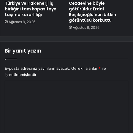
Türkiye ve Irak enerji iş
Cezaevine böyle
birliğini tam kapasiteye
götürüldü: Erdal
taşıma kararlılığı
Beşikçioğlu’nun bitkin
görüntüsü korkuttu
Ağustos 9, 2026
Ağustos 9, 2026
Bir yanıt yazın
E-posta adresiniz yayınlanmayacak.
Gerekli alanlar
*
ile
işaretlenmişlerdir
Y
o
r
u
m
*