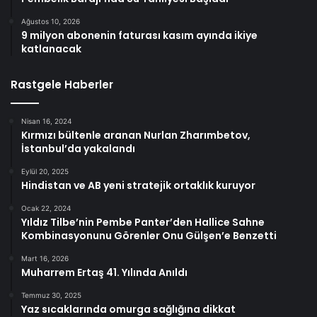
Ağustos 10, 2026
9 milyon abonenin faturası kasım ayında ikiye
katlanacak
Rastgele Haberler
Nisan 16, 2024
Kırmızı bültenle aranan Nurlan Zharımbetov,
İstanbul’da yakalandı
Eylül 20, 2025
Hindistan ve AB yeni stratejik ortaklık kuruyor
Ocak 22, 2024
Yıldız Tilbe’nin Pembe Panter’den Hallice Sahne
Kombinasyonunu Görenler Onu Gülşen’e Benzetti
Mart 16, 2026
Muharrem Ertaş 41. Yılında Anıldı
Temmuz 30, 2025
Yaz sıcaklarında omurga sağlığına dikkat