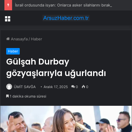
İsrail ordusunda isyan: Onlarca asker silahlarını bırakıp üssü terk etti
Menü
Anasayfa
/
Haber
Haber
Gülşah Durbay
gözyaşlarıyla uğurlandı
ÜMİT SAVĞA
Aralık 17, 2025
0
0
1 dakika okuma süresi