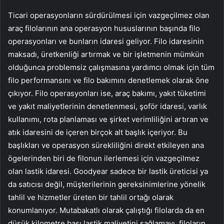
Ticari operasyonların sürdürülmesi için vazgeçilmez olan
araç filolarının ana operasyon hususlarının başında filo
operasyonları ve bunların idaresi geliyor. Filo idaresinin
maksadı, üretkenliği artırmak ve bir işletmenin mümkün
olduğunca problemsiz çalışmasına yardımcı olmak için tüm
filo performansını ve filo bakımını denetlemek olarak öne
çıkıyor. Filo operasyonları ise, araç bakımı, yakıt tüketimi
ve yakıt maliyetlerinin denetlenmesi, şoför idaresi, varlık
kullanımı, rota planlaması ve şirket verimliliğini artıran ve
atık idaresini de içeren birçok alt başlık içeriyor. Bu
başlıkları ve operasyon sürekliliğini direkt etkileyen ana
ögelerinden biri de filonun ilerlemesi için vazgeçilmez
olan lastik idaresi. Goodyear sadece bir lastik üreticisi ya
da satıcısı değil, müşterilerinin gereksinimlerine yönelik
tahlil ve hizmetler üreten bir tahlil ortağı olarak
konumlanıyor. Mutabakatlı olarak çalıştığı filolarda da en
düşük kilometre başı lastik maliyetini sağlamayı, filoların