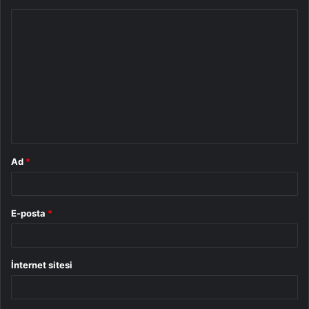
Y
o
r
u
m
*
Ad
*
E-posta
*
İnternet sitesi