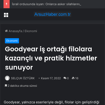
İsrail ordusunda isyan: Onlarca asker silahlarını bırakıp üssü terk etti
Menü
Anasayfa
/
Ekonomi
Ekonomi
Goodyear iş ortağı filolara
kazançlı ve pratik hizmetler
sunuyor
SELÇUK ÖZTÜRK
Kasım 17, 2022
0
16
2 dakika okuma süresi
Goodyear, yalnızca eserleriyle değil, filolar için geliştirdiği