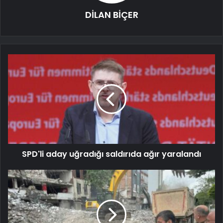
DİLAN BİÇER
SPD'li aday uğradığı saldırıda ağır yaralandı