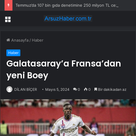
Temmuz’da 107 bin gıda denetimine 250 milyon TL ceza kesildi
Menü
Anasayfa
/
Haber
Haber
Galatasaray’a Fransa’dan
yeni Boey
DİLAN BİÇER
Mayıs 5, 2024
0
0
Bir dakikadan az