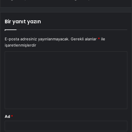
Bir yanıt yazın
E-posta adresiniz yayınlanmayacak.
Gerekli alanlar
*
ile
işaretlenmişlerdir
Y
o
r
u
m
*
Ad
*