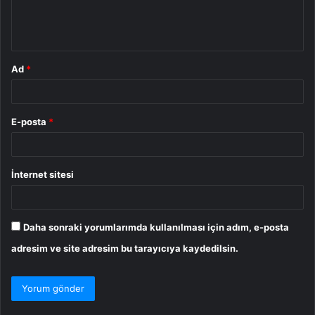
m
*
Ad
*
E-posta
*
İnternet sitesi
Daha sonraki yorumlarımda kullanılması için adım, e-posta
adresim ve site adresim bu tarayıcıya kaydedilsin.