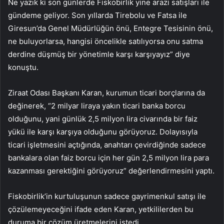
Ne yazık ki son günlerde Fiskobirlik yine arazi satışları ile
gündeme geliyor. Son yıllarda Tirebolu ve Fatsa ile
Giresun’da Genel Müdürlüğün önü, Entegre Tesisinin önü,
ne buluyorlarsa, hangisi öncelikle satılıyorsa onu satma
derdine düşmüş bir yönetimle karşı karşıyayız” diye
konuştu.
Ziraat Odası Başkanı Karan, kurumun ticari borçlarına da
değinerek, “2 milyar liraya yakın ticari banka borcu
olduğunu, yani günlük 2,5 milyon lira civarında bir faiz
yükü ile karşı karşıya olduğunu görüyoruz. Dolayısıyla
ticari işletmesini açtığında, anahtarı çevirdiğinde sadece
bankalara olan faiz borcu için her gün 2,5 milyon lira para
kazanması gerektiğini görüyoruz” değerlendirmesini yaptı.
Fiskobirlik’in kurtuluşunun sadece gayrimenkul satışı ile
çözülemeyeceğini ifade eden Karan, yetkililerden bu
duruma bir çözüm üretmelerini istedi.