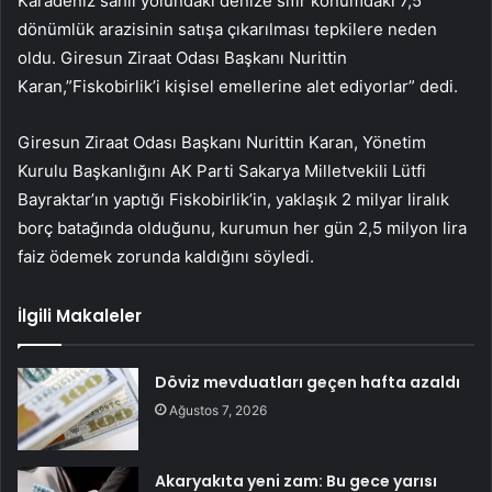
Karadeniz sahil yolundaki denize sıfır konumdaki 7,5
dönümlük arazisinin satışa çıkarılması tepkilere neden
oldu. Giresun Ziraat Odası Başkanı Nurittin
Karan,”Fiskobirlik’i kişisel emellerine alet ediyorlar” dedi.
Giresun Ziraat Odası Başkanı Nurittin Karan, Yönetim
Kurulu Başkanlığını AK Parti Sakarya Milletvekili Lütfi
Bayraktar’ın yaptığı Fiskobirlik’in, yaklaşık 2 milyar liralık
borç batağında olduğunu, kurumun her gün 2,5 milyon lira
faiz ödemek zorunda kaldığını söyledi.
İlgili Makaleler
Döviz mevduatları geçen hafta azaldı
Ağustos 7, 2026
Akaryakıta yeni zam: Bu gece yarısı