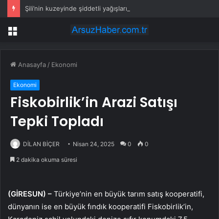
Şili’nin kuzeyinde şiddetli yağışların ardından yol onarım çalışmaları sürüyor
Menü
Anasayfa
/
Ekonomi
Ekonomi
Fiskobirlik’in Arazi Satışı
Tepki Topladı
DİLAN BİÇER
Nisan 24, 2025
0
0
2 dakika okuma süresi
(GİRESUN) –
Türkiye’nin en büyük tarım satış kooperatifi,
dünyanın ise en büyük fındık kooperatifi Fiskobirlik’in,