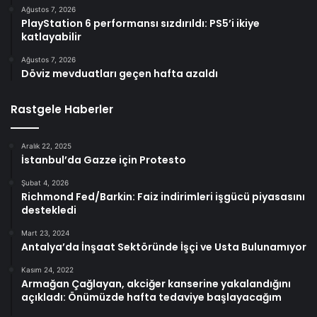
Ağustos 7, 2026
PlayStation 6 performansı sızdırıldı: PS5’i ikiye
katlayabilir
Ağustos 7, 2026
Döviz mevduatları geçen hafta azaldı
Rastgele Haberler
Aralık 22, 2025
İstanbul’da Gazze için Protesto
Şubat 4, 2026
Richmond Fed/Barkin: Faiz indirimleri işgücü piyasasını
destekledi
Mart 23, 2024
Antalya’da İnşaat Sektöründe İşçi ve Usta Bulunamıyor
Kasım 24, 2022
Armağan Çağlayan, akciğer kanserine yakalandığını
açıkladı: Önümüzde hafta tedaviye başlayacağım