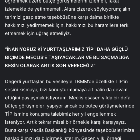
öğrenmek üzere bütçe görüşmelerini izlemeli, fakat
izlemekle de yetinmemeli. Altını çizerek söylüyorum; alın
terimizi gasp etme teşebbüsüne karşı daima birlikte
hakkımızı yedirmemek için, hakkımızı bu haramilere terk
etmemek için uğraş etmeliyiz.
“İNANIYORUZ Kİ YURTTAŞLARIMIZ TİP’İ DAHA GÜÇLÜ
BİÇİMDE MECLİS’E TAŞIYACAKLAR VE BU SAÇMALIĞA
KESİN OLARAK ARTIK SON VERECEĞİZ”
Değerli yurttaşlar, bu vesileyle TBMM’de özellikle TİP’in
sesini kısmaya, bizi konuşturmamaya ait halin da devam
ettiğini paylaşmak istiyorum. Meclis esasen yılda bir defa
bütçe görüşmeleri yapıyor ancak bu bütçe görüşmelerinde
TİP ismine konuşma talebimiz her yıl engellenmek
isteniyor. Artık tekrar misal bir örnekle karşı karşıyayız.
Buna karşı Meclis Başkanlığı bünyesinde teşebbüslerimize
başladığımızı da bildirmek isterim. Geçen yılki örneği