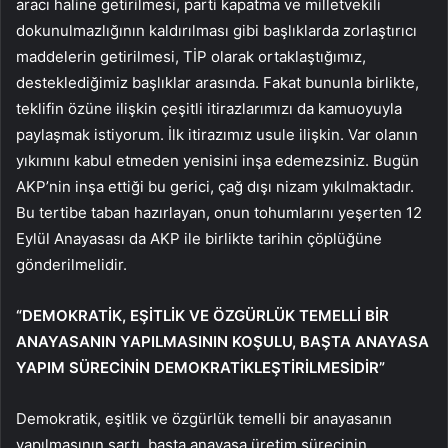
aracı haline getirilmesi, parti kapatma ve milletvekili
dokunulmazlığının kaldırılması gibi başlıklarda zorlaştırıcı
maddelerin getirilmesi, TİP olarak ortaklaştığımız,
desteklediğimiz başlıklar arasında. Fakat bununla birlikte,
teklifin özüne ilişkin çeşitli itirazlarımızı da kamuoyuyla
paylaşmak istiyorum. İlk itirazımız usule ilişkin. Var olanın
yıkımını kabul etmeden yenisini inşa edemezsiniz. Bugün
AKP’nin inşa ettiği bu gerici, çağ dışı nizam yıkılmaktadır.
Bu tertibe taban hazırlayan, onun tohumlarını yeşerten 12
Eylül Anayasası da AKP ile birlikte tarihin çöplüğüne
gönderilmelidir.
“DEMOKRATİK, EŞİTLİK VE ÖZGÜRLÜK TEMELLİ BİR
ANAYASANIN YAPILMASININ KOŞULU, BAŞTA ANAYASA
YAPIM SÜRECİNİN DEMOKRATİKLEŞTİRİLMESİDİR”
Demokratik, eşitlik ve özgürlük temelli bir anayasanın
yapılmasının şartı, başta anayasa üretim sürecinin