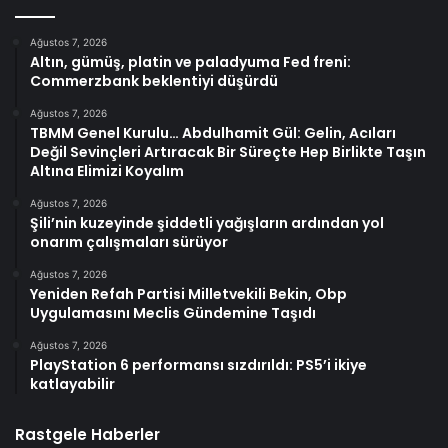
Ağustos 7, 2026
Altın, gümüş, platin ve paladyuma Fed freni:
Commerzbank beklentiyi düşürdü
Ağustos 7, 2026
TBMM Genel Kurulu… Abdulhamit Gül: Gelin, Acıları
Değil Sevinçleri Artıracak Bir Süreçte Hep Birlikte Taşın
Altına Elimizi Koyalım
Ağustos 7, 2026
Şili’nin kuzeyinde şiddetli yağışların ardından yol
onarım çalışmaları sürüyor
Ağustos 7, 2026
Yeniden Refah Partisi Milletvekili Bekin, Obp
Uygulamasını Meclis Gündemine Taşıdı
Ağustos 7, 2026
PlayStation 6 performansı sızdırıldı: PS5’i ikiye
katlayabilir
Rastgele Haberler