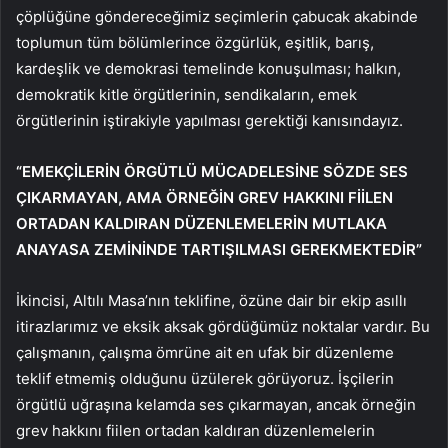
çöplüğüne göndereceğimiz seçimlerin çabucak akabinde
toplumun tüm bölümlerince özgürlük, eşitlik, barış,
kardeşlik ve demokrasi temelinde konuşulması; halkın,
demokratik kitle örgütlerinin, sendikaların, emek
örgütlerinin iştirakiyle yapılması gerektiği kanısındayız.
“EMEKÇİLERİN ÖRGÜTLÜ MÜCADELESİNE SÖZDE SES
ÇIKARMAYAN, AMA ÖRNEĞİN GREV HAKKINI FİİLEN
ORTADAN KALDIRAN DÜZENLEMELERİN MUTLAKA
ANAYASA ZEMİNİNDE TARTIŞILMASI GEREKMEKTEDİR”
İkincisi, Altılı Masa’nın teklifine, özüne dair bir ekip asıllı
itirazlarımız ve eksik aksak gördüğümüz noktalar vardır. Bu
çalışmanın, çalışma ömrüne ait en ufak bir düzenleme
teklif etmemiş olduğunu üzülerek görüyoruz. İşçilerin
örgütlü uğraşına kelamda ses çıkarmayan, ancak örneğin
grev hakkını fiilen ortadan kaldıran düzenlemelerin