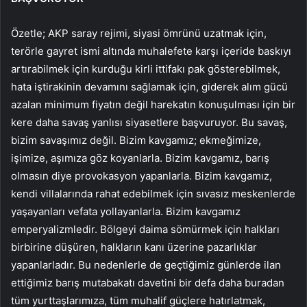
Özetle; AKP saray rejimi, siyasi ömrünü uzatmak için,
terörle gayret ismi altında muhalefete karşı içeride baskıyı
artırabilmek için kurduğu kirli ittifakı pak gösterebilmek,
hata iştirakinin devamını sağlamak için, giderek alım gücü
azalan minimum fiyatın değil harekatın konuşulması için bir
kere daha savaş yanlısı siyasetlere başvuruyor. Bu savaş,
bizim savaşımız değil. Bizim kavgamız; ekmeğimize,
işimize, aşımıza göz koyanlarla. Bizim kavgamız, barış
olmasın diye provokasyon yapanlarla. Bizim kavgamız,
kendi villalarında rahat edebilmek için sıvasız meskenlerde
yaşayanları vefata yollayanlarla. Bizim kavgamız
emperyalizmledir. Bölgeyi daima sömürmek için halkları
birbirine düşüren, halkların kanı üzerine pazarlıklar
yapanlarladır. Bu nedenlerle de geçtiğimiz günlerde ilan
ettiğimiz barış mutabakatı davetini bir defa daha buradan
tüm yurttaşlarımıza, tüm muhalif güçlere hatırlatmak,