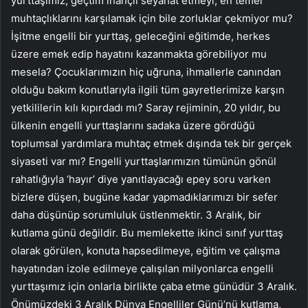
yurttaşımız, geçtim inançlı seyahat etmeyi, en temel
muhtaçlıklarını karşılamak için bile zorluklar çekmiyor mu?
İşitme engelli bir yurttaş, geleceğini eğitimde, herkes
üzere emek edip hayatını kazanmakta görebiliyor mu
mesela? Çocuklarımızın hiç uğruna, ihmallerle canından
olduğu bakım konutlarıyla ilgili tüm gayretlerimize karşın
yetkililerin kılı kıpırdadı mı? Saray rejiminin, 20 yıldır, bu
ülkenin engelli yurttaşlarını sadaka üzere gördüğü
toplumsal yardımlara muhtaç etmek dışında tek bir gerçek
siyaseti var mı? Engelli yurttaşlarımızın tümünün gönül
rahatlığıyla ‘hayır’ diye yanıtlayacağı epey soru varken
bizlere düşen, bugüne kadar yapmadıklarımızı bir sefer
daha düşünüp sorumluluk üstlenmektir. 3 Aralık, bir
kutlama günü değildir. Bu memlekette ikinci sınıf yurttaş
olarak görülen, konuta hapsedilmeye, eğitim ve çalışma
hayatından izole edilmeye çalışılan milyonlarca engelli
yurttaşımız için onlarla birlikte çaba etme günüdür 3 Aralık.
Önümüzdeki 3 Aralık Dünya Engelliler Günü’nü kutlama,