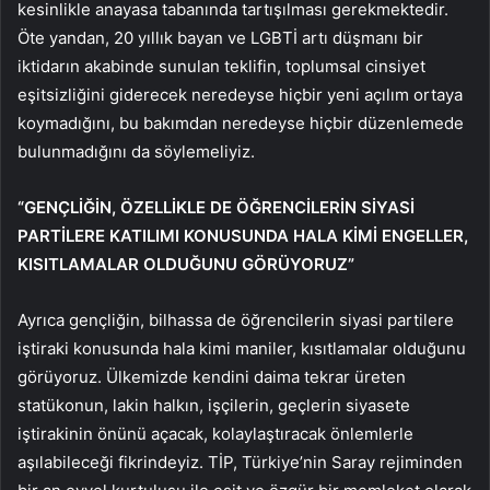
kesinlikle anayasa tabanında tartışılması gerekmektedir.
Öte yandan, 20 yıllık bayan ve LGBTİ artı düşmanı bir
iktidarın akabinde sunulan teklifin, toplumsal cinsiyet
eşitsizliğini giderecek neredeyse hiçbir yeni açılım ortaya
koymadığını, bu bakımdan neredeyse hiçbir düzenlemede
bulunmadığını da söylemeliyiz.
“GENÇLİĞİN, ÖZELLİKLE DE ÖĞRENCİLERİN SİYASİ
PARTİLERE KATILIMI KONUSUNDA HALA KİMİ ENGELLER,
KISITLAMALAR OLDUĞUNU GÖRÜYORUZ”
Ayrıca gençliğin, bilhassa de öğrencilerin siyasi partilere
iştiraki konusunda hala kimi maniler, kısıtlamalar olduğunu
görüyoruz. Ülkemizde kendini daima tekrar üreten
statükonun, lakin halkın, işçilerin, geçlerin siyasete
iştirakinin önünü açacak, kolaylaştıracak önlemlerle
aşılabileceği fikrindeyiz. TİP, Türkiye’nin Saray rejiminden