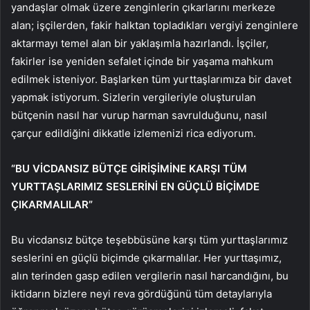
yandaşlar olmak üzere zenginlerin çıkarlarını merkeze
alan; işçilerden, fakir halktan topladıkları vergiyi zenginlere
aktarmayı temel alan bir yaklaşımla hazırlandı. İşçiler,
fakirler ise yeniden sefalet içinde bir yaşama mahkum
edilmek isteniyor. Başlarken tüm yurttaşlarımıza bir davet
yapmak istiyorum. Sizlerin vergileriyle oluşturulan
bütçenin nasıl har vurup harman savrulduğunu, nasıl
çarçur edildiğini dikkatle izlemenizi rica ediyorum.
“BU VİCDANSIZ BÜTÇE GİRİŞİMİNE KARŞI TÜM
YURTTAŞLARIMIZ SESLERİNİ EN GÜÇLÜ BİÇİMDE
ÇIKARMALILAR”
Bu vicdansız bütçe teşebbüsüne karşı tüm yurttaşlarımız
seslerini en güçlü biçimde çıkarmalılar. Her yurttaşımız,
alın terinden gasp edilen vergilerin nasıl harcandığını, bu
iktidarın bizlere neyi reva gördüğünü tüm detaylarıyla