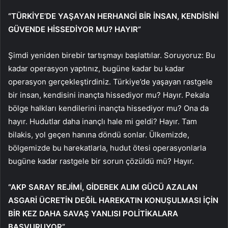
“TÜRKİYE’DE YAŞAYAN HERHANGİ BİR İNSAN, KENDİSİNİ
GÜVENDE HİSSEDİYOR MU? HAYIR”
Şimdi yeniden birebir tartışmayı başlattılar. Soruyoruz: Bu
kadar operasyon yaptınız, bugüne kadar bu kadar
operasyon gerçekleştirdiniz. Türkiye’de yaşayan rastgele
bir insan, kendisini inançta hissediyor mu? Hayır. Pekala
bölge halkları kendilerini inançta hissediyor mu? Ona da
hayır. Hudutlar daha inançlı hale mi geldi? Hayır. Tam
bilakis, yol geçen hanına döndü sonlar. Ülkemizde,
bölgemizde bu harekatlarla, hudut ötesi operasyonlarla
bugüne kadar rastgele bir sorun çözüldü mü? Hayır.
“AKP SARAY REJİMİ, GİDEREK ALIM GÜCÜ AZALAN
ASGARİ ÜCRETİN DEĞİL HAREKATIN KONUŞULMASI İÇİN
BİR KEZ DAHA SAVAŞ YANLISI POLİTİKALARA
BAŞVURUYOR”