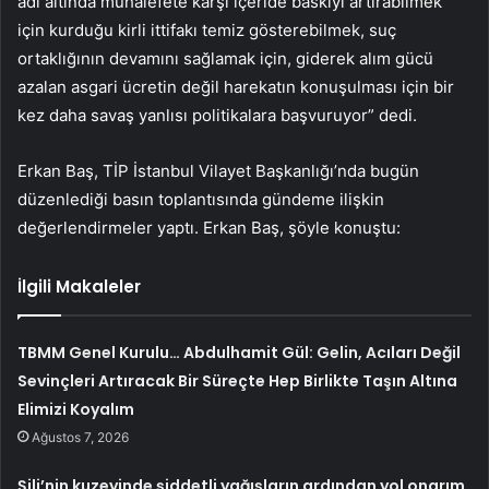
adı altında muhalefete karşı içeride baskıyı artırabilmek
için kurduğu kirli ittifakı temiz gösterebilmek, suç
ortaklığının devamını sağlamak için, giderek alım gücü
azalan asgari ücretin değil harekatın konuşulması için bir
kez daha savaş yanlısı politikalara başvuruyor” dedi.
Erkan Baş, TİP İstanbul Vilayet Başkanlığı’nda bugün
düzenlediği basın toplantısında gündeme ilişkin
değerlendirmeler yaptı. Erkan Baş, şöyle konuştu:
İlgili Makaleler
TBMM Genel Kurulu… Abdulhamit Gül: Gelin, Acıları Değil
Sevinçleri Artıracak Bir Süreçte Hep Birlikte Taşın Altına
Elimizi Koyalım
Ağustos 7, 2026
Şili’nin kuzeyinde şiddetli yağışların ardından yol onarım