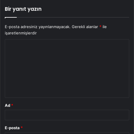
Bir yanıt yazın
E-posta adresiniz yayınlanmayacak.
Gerekli alanlar
*
ile
işaretlenmişlerdir
Y
o
r
u
m
*
Ad
*
E-posta
*