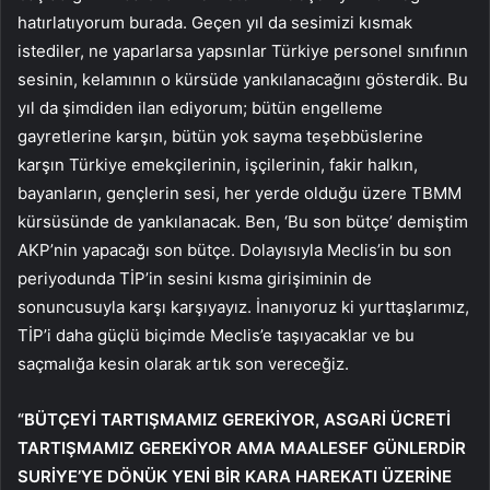
hatırlatıyorum burada. Geçen yıl da sesimizi kısmak
istediler, ne yaparlarsa yapsınlar Türkiye personel sınıfının
sesinin, kelamının o kürsüde yankılanacağını gösterdik. Bu
yıl da şimdiden ilan ediyorum; bütün engelleme
gayretlerine karşın, bütün yok sayma teşebbüslerine
karşın Türkiye emekçilerinin, işçilerinin, fakir halkın,
bayanların, gençlerin sesi, her yerde olduğu üzere TBMM
kürsüsünde de yankılanacak. Ben, ‘Bu son bütçe’ demiştim
AKP’nin yapacağı son bütçe. Dolayısıyla Meclis’in bu son
periyodunda TİP’in sesini kısma girişiminin de
sonuncusuyla karşı karşıyayız. İnanıyoruz ki yurttaşlarımız,
TİP’i daha güçlü biçimde Meclis’e taşıyacaklar ve bu
saçmalığa kesin olarak artık son vereceğiz.
“BÜTÇEYİ TARTIŞMAMIZ GEREKİYOR, ASGARİ ÜCRETİ
TARTIŞMAMIZ GEREKİYOR AMA MAALESEF GÜNLERDİR
SURİYE’YE DÖNÜK YENİ BİR KARA HAREKATI ÜZERİNE