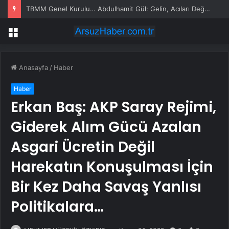
TBMM Genel Kurulu… Abdulhamit Gül: Gelin, Acıları Değil Sevinçleri Artıracak Bir Süreçte Hep Birlikte Taşın Altına Elimizi Koyalım
Menü
Anasayfa
/
Haber
Haber
Erkan Baş: AKP Saray Rejimi,
Giderek Alım Gücü Azalan
Asgari Ücretin Değil
Harekatın Konuşulması İçin
Bir Kez Daha Savaş Yanlısı
Politikalara…