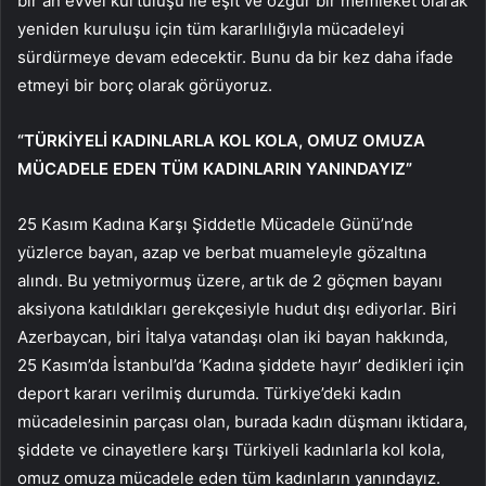
bir an evvel kurtuluşu ile eşit ve özgür bir memleket olarak
yeniden kuruluşu için tüm kararlılığıyla mücadeleyi
sürdürmeye devam edecektir. Bunu da bir kez daha ifade
etmeyi bir borç olarak görüyoruz.
“TÜRKİYELİ KADINLARLA KOL KOLA, OMUZ OMUZA
MÜCADELE EDEN TÜM KADINLARIN YANINDAYIZ”
25 Kasım Kadına Karşı Şiddetle Mücadele Günü’nde
yüzlerce bayan, azap ve berbat muameleyle gözaltına
alındı. Bu yetmiyormuş üzere, artık de 2 göçmen bayanı
aksiyona katıldıkları gerekçesiyle hudut dışı ediyorlar. Biri
Azerbaycan, biri İtalya vatandaşı olan iki bayan hakkında,
25 Kasım’da İstanbul’da ‘Kadına şiddete hayır’ dedikleri için
deport kararı verilmiş durumda. Türkiye’deki kadın
mücadelesinin parçası olan, burada kadın düşmanı iktidara,
şiddete ve cinayetlere karşı Türkiyeli kadınlarla kol kola,
omuz omuza mücadele eden tüm kadınların yanındayız.