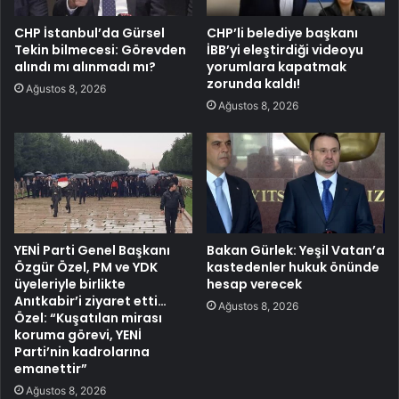
CHP İstanbul’da Gürsel
CHP’li belediye başkanı
Tekin bilmecesi: Görevden
İBB’yi eleştirdiği videoyu
alındı mı alınmadı mı?
yorumlara kapatmak
zorunda kaldı!
Ağustos 8, 2026
Ağustos 8, 2026
YENİ Parti Genel Başkanı
Bakan Gürlek: Yeşil Vatan’a
Özgür Özel, PM ve YDK
kastedenler hukuk önünde
üyeleriyle birlikte
hesap verecek
Anıtkabir’i ziyaret etti…
Ağustos 8, 2026
Özel: “Kuşatılan mirası
koruma görevi, YENİ
Parti’nin kadrolarına
emanettir”
Ağustos 8, 2026