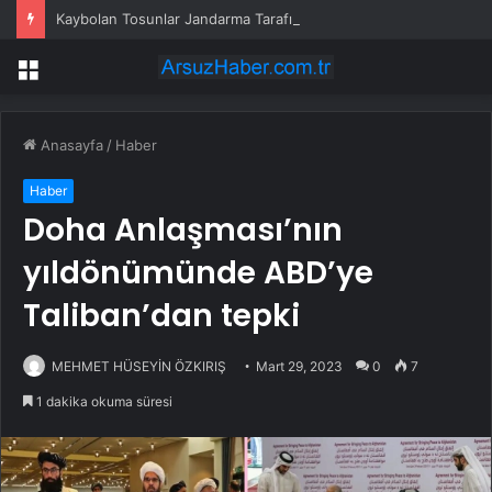
Kaybolan Tosunlar Jandarma Tarafından Bulundu
Menü
Anasayfa
/
Haber
Haber
Doha Anlaşması’nın
yıldönümünde ABD’ye
Taliban’dan tepki
MEHMET HÜSEYİN ÖZKIRIŞ
Mart 29, 2023
0
7
1 dakika okuma süresi