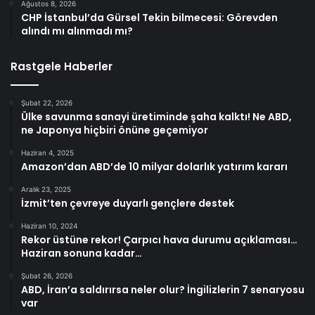
Ağustos 8, 2026
CHP İstanbul’da Gürsel Tekin bilmecesi: Görevden
alındı mı alınmadı mı?
Rastgele Haberler
Şubat 22, 2026
Ülke savunma sanayi üretiminde şaha kalktı! Ne ABD,
ne Japonya hiçbiri önüne geçemiyor
Haziran 4, 2025
Amazon’dan ABD’de 10 milyar dolarlık yatırım kararı
Aralık 23, 2025
İzmit’ten çevreye duyarlı gençlere destek
Haziran 10, 2024
Rekor üstüne rekor! Çarpıcı hava durumu açıklaması…
Haziran sonuna kadar…
Şubat 26, 2026
ABD, İran’a saldırırsa neler olur? İngilizlerin 7 senaryosu
var