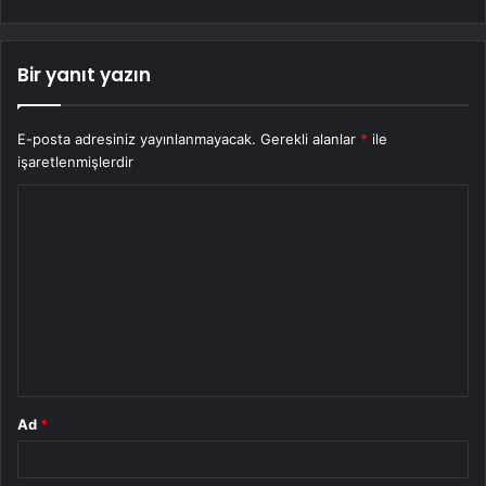
Bir yanıt yazın
E-posta adresiniz yayınlanmayacak.
Gerekli alanlar
*
ile
işaretlenmişlerdir
Y
o
r
u
m
*
Ad
*