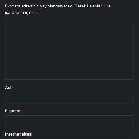
E-posta adresiniz yayınlanmayacak.
Gerekli alanlar
*
ile
işaretlenmişlerdir
Y
o
r
u
m
*
Ad
*
E-posta
*
İnternet sitesi