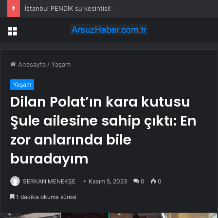
İstanbul PENDİK su kesintisi! 23-24 Temmuz İSKİ Pendik su kesintisi ne zaman bitecek, sular ne zaman gelecek?
Menü
Anasayfa
/
Yaşam
Yaşam
Dilan Polat’ın kara kutusu
Şule ailesine sahip çıktı: En
zor anlarında bile
buradayım
SERKAN MENEKŞE
Kasım 5, 2023
0
0
1 dakika okuma süresi