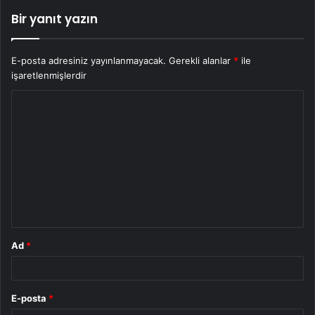
Bir yanıt yazın
E-posta adresiniz yayınlanmayacak.
Gerekli alanlar
*
ile
işaretlenmişlerdir
Y
o
r
u
m
*
Ad
*
E-posta
*