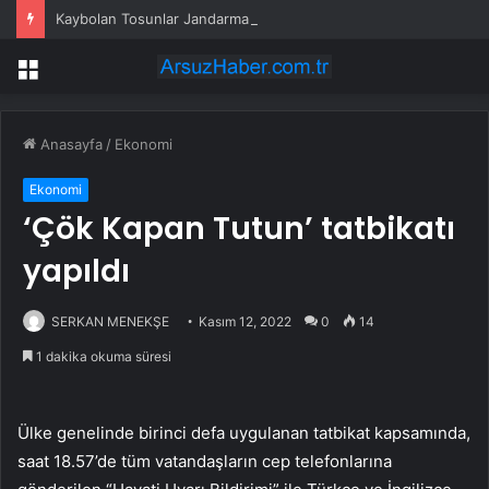
Kaybolan Tosunlar Jandarma Tarafından Bulundu
Menü
Anasayfa
/
Ekonomi
Ekonomi
‘Çök Kapan Tutun’ tatbikatı
yapıldı
SERKAN MENEKŞE
Kasım 12, 2022
0
14
1 dakika okuma süresi
Ülke genelinde birinci defa uygulanan tatbikat kapsamında,
saat 18.57’de tüm vatandaşların cep telefonlarına