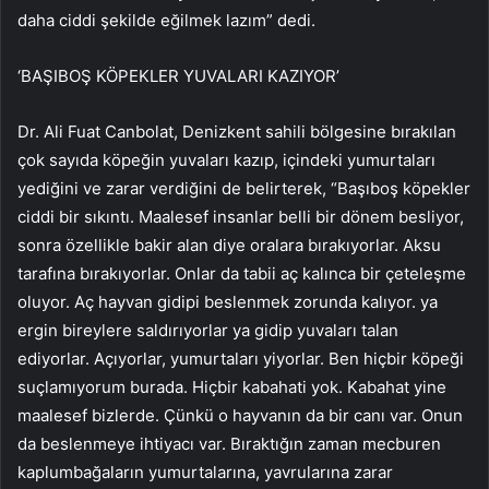
daha ciddi şekilde eğilmek lazım” dedi.
‘BAŞIBOŞ KÖPEKLER YUVALARI KAZIYOR’
Dr. Ali Fuat Canbolat, Denizkent sahili bölgesine bırakılan
çok sayıda köpeğin yuvaları kazıp, içindeki yumurtaları
yediğini ve zarar verdiğini de belirterek, “Başıboş köpekler
ciddi bir sıkıntı. Maalesef insanlar belli bir dönem besliyor,
sonra özellikle bakir alan diye oralara bırakıyorlar. Aksu
tarafına bırakıyorlar. Onlar da tabii aç kalınca bir çeteleşme
oluyor. Aç hayvan gidipi beslenmek zorunda kalıyor. ya
ergin bireylere saldırıyorlar ya gidip yuvaları talan
ediyorlar. Açıyorlar, yumurtaları yiyorlar. Ben hiçbir köpeği
suçlamıyorum burada. Hiçbir kabahati yok. Kabahat yine
maalesef bizlerde. Çünkü o hayvanın da bir canı var. Onun
da beslenmeye ihtiyacı var. Bıraktığın zaman mecburen
kaplumbağaların yumurtalarına, yavrularına zarar