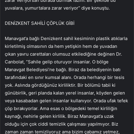
zarar veriyorsan burada durmak lazım. Bir şekilde bu
yuvalara, yumurtalara zarar veriyor” diye konuştu.
DENİZKENT SAHİLİ ÇÖPLÜK GİBİ
Manavgat’a bağlı Denizkent sahil kesiminin plastik atıklarla
kirletilmiş olmasının da hem yetişkin hem de yuvadan
çıkan yavru carettaları olumsuz etkilediğine değinen Dr.
Canbolat, “Sahile gelip oturuyor insanlar. O bölge
Manavgat Belediyesi’ne bağlı. Biraz da belediyenin batı
tarafındaki en sınır kumsal alanı. Orada herhangi bir tesis
yok. Aslında gördüğünüz kirliliktir. Bir bölümü tabii ki
günübirlik, geri planda kalan yerel insanlar, köyden gelen
veya kasabadan gelen insanlar kullanıyor. Orada ufak tefek
çöp bırakıyorlar. Ama esas o bölgedeki temel kirliliğin
kaynağı, nehirle gelen kirlilik. Biraz Manavgat’a uzak
olduğu için çok ciddi temizlik çalışması yapılmıyor. Biz
zaman zaman temizliyoruz ama bizim çabamız yetmez,