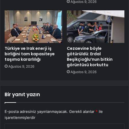
Ağustos 9, 2026
Türkiye ve Irak enerji iş
Cezaevine böyle
birliğini tam kapasiteye
götürüldü: Erdal
taşıma kararlılığı
Beşikçioğlu’nun bitkin
görüntüsü korkuttu
Ağustos 9, 2026
Ağustos 9, 2026
Bir yanıt yazın
E-posta adresiniz yayınlanmayacak.
Gerekli alanlar
*
ile
işaretlenmişlerdir
Y