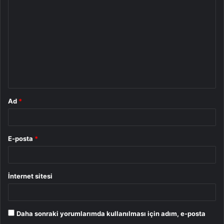
o
r
u
m
*
Ad
*
E-posta
*
İnternet sitesi
Daha sonraki yorumlarımda kullanılması için adım, e-posta