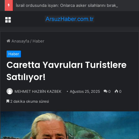
İsrail ordusunda isyan: Onlarca asker silahlarını bırakıp üssü terk etti
Menü
Anasayfa
/
Haber
Haber
Caretta Yavruları Turistlere
Satılıyor!
MEHMET HAZBİN KAZBEK
Ağustos 25, 2025
0
0
2 dakika okuma süresi