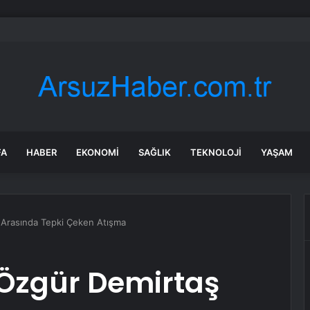
’te Başkanvekili belli oldu
FA
HABER
EKONOMI
SAĞLIK
TEKNOLOJI
YAŞAM
 Arasında Tepki Çeken Atışma
 Özgür Demirtaş