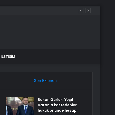
İLETIŞIM
Son Eklenen
Bakan Gürlek: Yeşil
Vatan’a kastedenler
hukuk önünde hesap