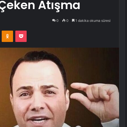
 Çeken Atışma
0
0
1 dakika okuma süresi
VKontakte
Odnoklassniki
Pocket