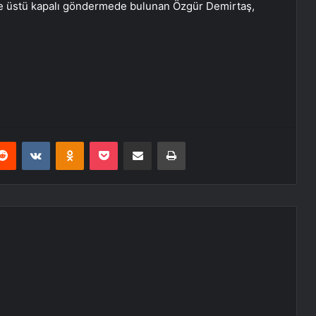
ine üstü kapalı göndermede bulunan Özgür Demirtaş,
erest
Reddit
VKontakte
Odnoklassniki
Pocket
E-Posta ile paylaş
Yazdır