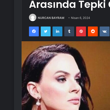
Arasında Tepki
NURCAN BAYRAM
Nisan 6, 2024
Facebook
Twitter
LinkedIn
Tumblr
Pinterest
Reddit