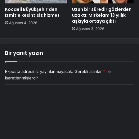
Kocaeli Büyükşehir’den
Uzun bir süredir gözlerden
İzmit’e kesintisiz hizmet
uzaktı: Mirkelam 13 yıllık
aşkıyla ortaya çıktı
Ağustos 4, 2026
Ağustos 3, 2026
Bir yanıt yazın
E-posta adresiniz yayınlanmayacak.
Gerekli alanlar
*
ile
işaretlenmişlerdir
Y
o
r
u
m
*