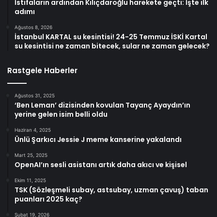
İstifaların ardından Kılıçdaroğlu harekete geçti: İşte ilk
adımı
Ağustos 8, 2026
İstanbul KARTAL su kesintisi! 24-25 Temmuz İSKİ Kartal
su kesintisi ne zaman bitecek, sular ne zaman gelecek?
Rastgele Haberler
Ağustos 31, 2025
‘Ben Leman’ dizisinden kovulan Tayanç Ayaydın’ın
yerine gelen isim belli oldu
Haziran 4, 2025
Ünlü Şarkıcı Jessie J meme kanserine yakalandı
Mart 25, 2025
OpenAI’ın sesli asistanı artık daha akıcı ve kişisel
Ekim 11, 2025
TSK (Sözleşmeli subay, astsubay, uzman çavuş) taban
puanları 2025 kaç?
Şubat 19, 2026