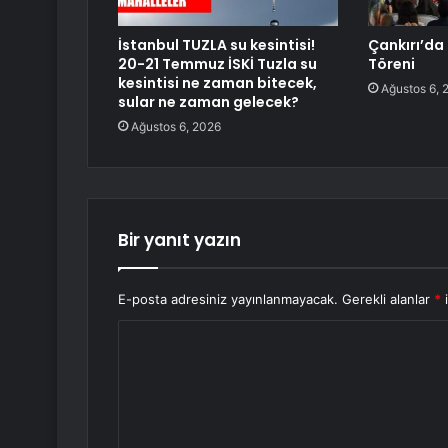
İstanbul TUZLA su kesintisi!
Çankırı’da 
20-21 Temmuz İSKİ Tuzla su
Töreni
kesintisi ne zaman bitecek,
Ağustos 6, 
sular ne zaman gelecek?
Ağustos 6, 2026
Bir yanıt yazın
E-posta adresiniz yayınlanmayacak.
Gerekli alanlar
*
i
Y
o
r
u