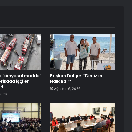
a ‘kimyasal madde’
Başkan Dalgıç: “Denizler
rikada işçiler
Halkındır”
ldi
Ağustos 6, 2026
2026