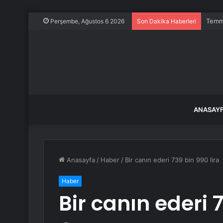
Temmu
Perşembe, Ağustos 6 2026
Son Dakika Haberleri
ANASAY
Anasayfa
/
Haber
/
Bir canın ederi 739 bin 990 lira
Haber
Bir canın ederi 