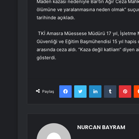
Maden kazası nedeniyle Bartın Ağır Ceza Mahkem
ölümüne ve yaralanmasına neden olmak” suçun
tarihinde açıkladı.
TKİ Amasra Müessese Müdürü 17 yıl, İşletme M
Güvenliği ve Eğitim Başmühendisi 15 yıl hapis c
arasında ceza aldı. “Kaza değil katliam” diyen a
gösterdi.
Facebook
Twitter
LinkedIn
Tumblr
Pint
Paylaş
NURCAN BAYRAM