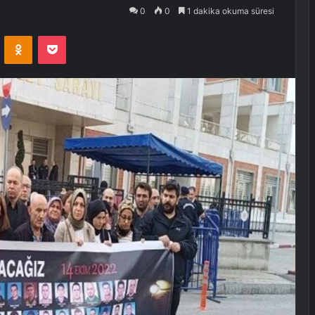
0
0
1 dakika okuma süresi
VKontakte
Odnoklassniki
Pocket