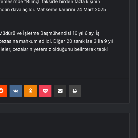
esi’nde “Bilinçli taksirle birden fazla kişinin
dan dava açıldı. Mahkeme kararını 24 Mart 2025
üdürü ve İşletme Başmühendisi 16 yıl 6 ay, İş
ezasına mahkum edildi. Diğer 20 sanık ise 3 ila 9 yıl
ileler, cezaların yetersiz olduğunu belirterek tepki
erest
Reddit
VKontakte
Odnoklassniki
Pocket
E-Posta ile paylaş
Yazdır