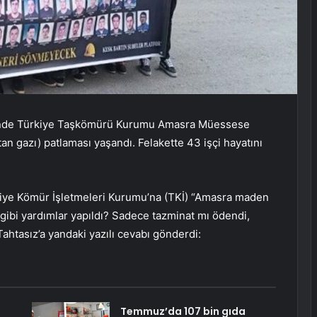
esinde Türkiye Taşkömürü Kurumu Amasra Müessese
 gazı) patlaması yaşandı. Felakette 43 işçi hayatını
iye Kömür İşletmeleri Kurumu’na (TKİ) “Amasra maden
 gibi yardımlar yapıldı? Sadece tazminat mı ödendi,
Tahtasız’a yandaki yazılı cevabı gönderdi:
Temmuz’da 107 bin gıda