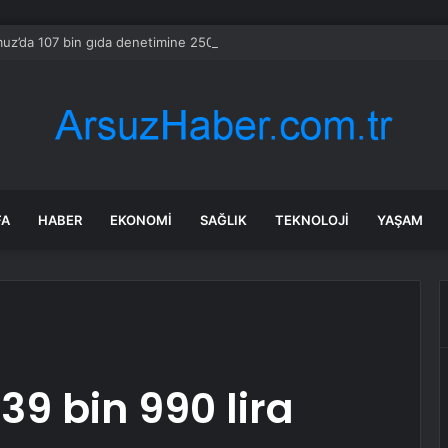
z’da 107 bin gıda denetimine 250 milyon TL ceza kesildi
FA
HABER
EKONOMI
SAĞLIK
TEKNOLOJI
YAŞAM
739 bin 990 lira