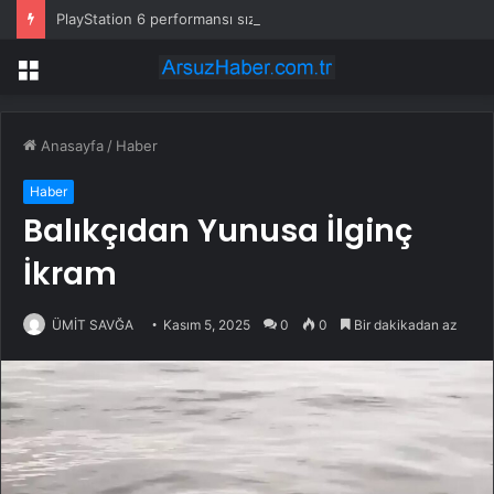
PlayStation 6 performansı sızdırıldı: PS5’i ikiye katlayabilir
Menü
Anasayfa
/
Haber
Haber
Balıkçıdan Yunusa İlginç
İkram
ÜMİT SAVĞA
Kasım 5, 2025
0
0
Bir dakikadan az