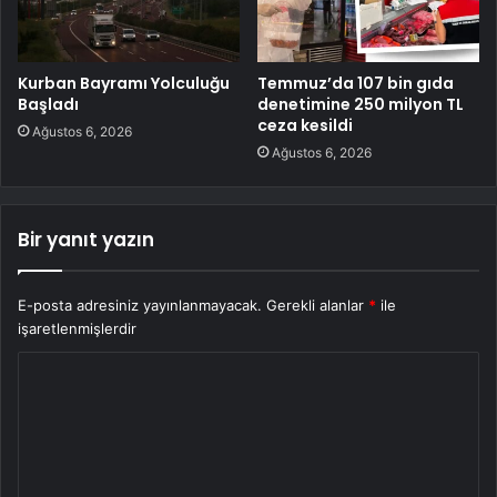
Kurban Bayramı Yolculuğu
Temmuz’da 107 bin gıda
Başladı
denetimine 250 milyon TL
ceza kesildi
Ağustos 6, 2026
Ağustos 6, 2026
Bir yanıt yazın
E-posta adresiniz yayınlanmayacak.
Gerekli alanlar
*
ile
işaretlenmişlerdir
Y
o
r
u