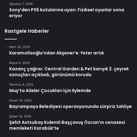
Ağustos 7, 2026
Sony’den PS5 kutularına uyarı: Fiziksel oyunlar sona
eriyor
Rastgele Haberler
Mart 30, 2023
Karamollaoğlu’ndan Akşener’e: Yeter artık
Mayıs 9, 2024
Kazanç çağrısı: Central Garden & Pet karışık 2. çeyrek
sonuçları açıkladı, görünümü korudu
Temmuz 4, 2025
Muş’ta Aileler Çocukları İçin Eylemde
Kasım 18, 2025
Bayrampaşa Belediyesi operasyonunda sürpriz tahliye
Şubat 16, 2026
Şehit Astsubay Kıdemli Başçavuş Özcan’ın cenazesi
memleketi Karabük’te