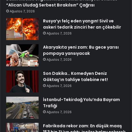
“Alican Uludağ Serbest Bırakılsın” Çağrısı
Ağustos 7, 2026
Rusya’yı felç eden yangın! Sivil ve
askeri tedarik zinciri her an çökebilir
Ağustos 7, 2026
Akaryakıta yeni zam: Bu gece yarısı
pompaya yansıyacak
Ağustos 7, 2026
Son Dakika… Komedyen Deniz
Göktaş’ın tahliye talebine ret!
Ağustos 7, 2026
İstanbul-Tekirdağ Yolu’nda Bayram
Trafiği
Ağustos 7, 2026
Fabrikada rekor zam: En düşük maaş
153 bin TL’ye çıktı, işçiler halay çekerek