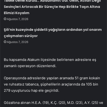
TBMM Genel Kurulu… Abdulhamit Gül: Gelin, Acıları Değil
Sevinçleri Artıracak Bir Süreçte Hep Birlikte Taşın Altına
Elimizi Koyalım
Ağustos 7, 2026
Şili’nin kuzeyinde şiddetli yağışların ardından yol onarım
çalışmaları sürüyor
Ağustos 7, 2026
Bu kapsamda Atakum ilçesinde belirlenen adreslere eş
zamanlı operasyon düzenlendi.
Operasyonda adreslerde yapılan aramada 51 gram kokain
ve ruhsatsız tabanca, şüphelilerin araçlarında da 105 bin
279 uyuşturucu hap ele geçirildi.
Gözaltına alınan H.E.A. (19), K.Ç. (20), M.D. (23), A.Y. (25) ve