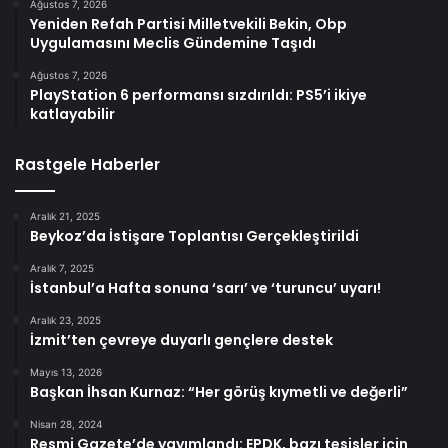
Ağustos 7, 2026
Yeniden Refah Partisi Milletvekili Bekin, Obp
Uygulamasını Meclis Gündemine Taşıdı
Ağustos 7, 2026
PlayStation 6 performansı sızdırıldı: PS5’i ikiye
katlayabilir
Rastgele Haberler
Aralık 21, 2025
Beykoz’da İstişare Toplantısı Gerçekleştirildi
Aralık 7, 2025
İstanbul’a Hafta sonuna ‘sarı’ ve ‘turuncu’ uyarı!
Aralık 23, 2025
İzmit’ten çevreye duyarlı gençlere destek
Mayıs 13, 2026
Başkan İhsan Kurnaz: “Her görüş kıymetli ve değerli”
Nisan 28, 2024
Resmi Gazete’de yayımlandı: EPDK, bazı tesisler için