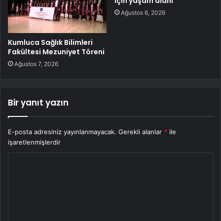
için yaşam alanı
Ağustos 6, 2026
Kumluca Sağlık Bilimleri
Fakültesi Mezuniyet Töreni
Ağustos 7, 2026
Bir yanıt yazın
E-posta adresiniz yayınlanmayacak.
Gerekli alanlar
*
ile
işaretlenmişlerdir
Y
o
r
u
m