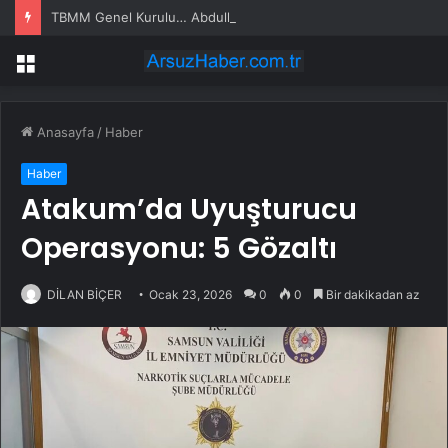
TBMM Genel Kurulu… Abdulhamit Gül: Gelin, Acıları Değil Sevinçleri Artıracak Bir Süreçte Hep Birlikte Taşın Altına Elimizi Koyalım
Menü
Anasayfa
/
Haber
Haber
Atakum’da Uyuşturucu
Operasyonu: 5 Gözaltı
DİLAN BİÇER
Ocak 23, 2026
0
0
Bir dakikadan az