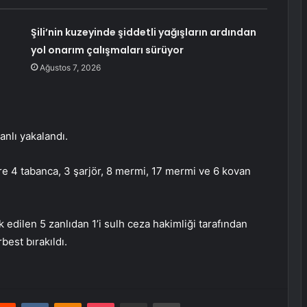
Şili’nin kuzeyinde şiddetli yağışların ardından
yol onarım çalışmaları sürüyor
Ağustos 7, 2026
anlı yakalandı.
e 4 tabanca, 3 şarjör, 8 mermi, 17 mermi ve 6 kovan
 edilen 5 zanlıdan 1’i sulh ceza hakimliği tarafından
rbest bırakıldı.
erest
Reddit
VKontakte
Odnoklassniki
Pocket
E-Posta ile paylaş
Yazdır