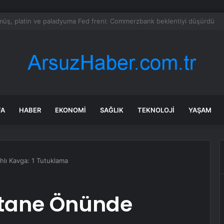
l Kurulu… Abdulhamit Gül: Gelin, Acıları Değil Sevinçleri Artıracak Bir S
FA
HABER
EKONOMI
SAĞLIK
TEKNOLOJI
YAŞAM
hlı Kavga: 1 Tutuklama
stane Önünde