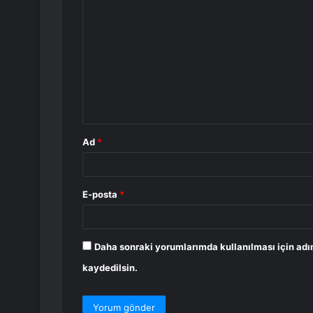
o
r
u
m
*
Ad
*
E-posta
*
Daha sonraki yorumlarımda kullanılması için adı
kaydedilsin.