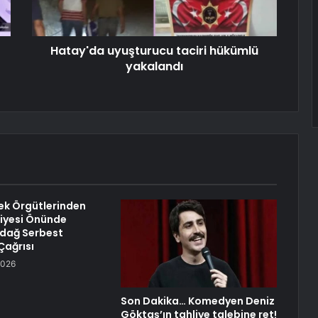
Hatay'da uyuşturucu taciri hükümlü
yakalandı
ek Örgütlerinden
iyesi Önünde
udağ Serbest
 Çağrısı
2026
Son Dakika… Komedyen Deniz
Göktaş’ın tahliye talebine ret!