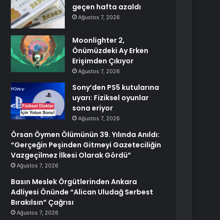
geçen hafta azaldı
Ağustos 7, 2026
Moonlighter 2,
Önümüzdeki Ay Erken
Erişimden Çıkıyor
Ağustos 7, 2026
Sony’den PS5 kutularına
uyarı: Fiziksel oyunlar
sona eriyor
Ağustos 7, 2026
Örsan Öymen Ölümünün 39. Yılında Anıldı:
“Gerçeğin Peşinden Gitmeyi Gazeteciliğin
Vazgeçilmez İlkesi Olarak Gördü”
Ağustos 7, 2026
Basın Meslek Örgütlerinden Ankara
Adliyesi Önünde “Alican Uludağ Serbest
Bırakılsın” Çağrısı
Ağustos 7, 2026