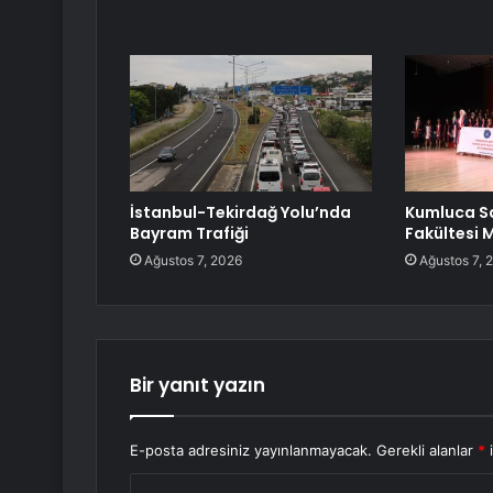
İstanbul-Tekirdağ Yolu’nda
Kumluca Sağ
Bayram Trafiği
Fakültesi 
Ağustos 7, 2026
Ağustos 7, 
Bir yanıt yazın
E-posta adresiniz yayınlanmayacak.
Gerekli alanlar
*
i
Y