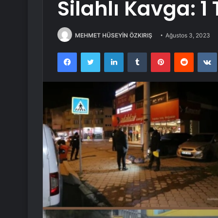
Silahlı Kavga: 
MEHMET HÜSEYİN ÖZKIRIŞ
Ağustos 3, 2023
Facebook
Twitter
LinkedIn
Tumblr
Pinterest
Reddit