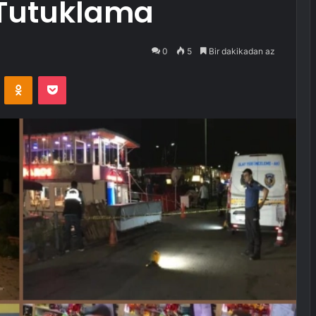
1 Tutuklama
0
5
Bir dakikadan az
VKontakte
Odnoklassniki
Pocket