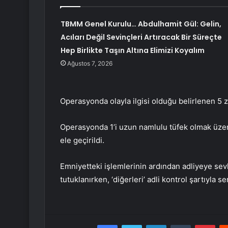
TBMM Genel Kurulu… Abdulhamit Gül: Gelin,
Acıları Değil Sevinçleri Artıracak Bir Süreçte
Hep Birlikte Taşın Altına Elimizi Koyalım
Ağustos 7, 2026
Operasyonda olayla ilgisi olduğu belirlenen 5 z
Operasyonda 1’i uzun namlulu tüfek olmak üzer
ele geçirildi.
Emniyetteki işlemlerinin ardından adliyeye sevk
tutuklanırken, ‘diğerleri’ adli kontrol şartıyla se
Facebook
Twitter
LinkedIn
Tumblr
Pint