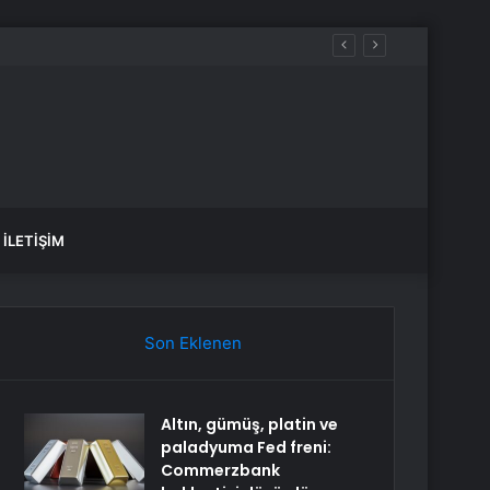
üreçte Hep Birlikte Taşın Altına Elimizi Koyalım
İLETIŞIM
Son Eklenen
Altın, gümüş, platin ve
paladyuma Fed freni:
Commerzbank