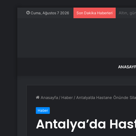
TBMM Gene
Cuma, Ağustos 7 2026
Son Dakika Haberleri
ANASAY
Anasayfa
/
Haber
/
Antalya’da Hastane Önünde Sila
Haber
Antalya’da Ha