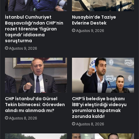
İstanbul Cumhuriyet
Nusaybin’de Taziye
Başsavcılığı’ndan CHP’nin
Evlerine Destek
rozet törenine ‘figüran
Ağustos 9, 2026
taşındı’ iddiasına
soruşturma
Ağustos 9, 2026
CHP İstanbul’da Gürsel
CHP’li belediye başkanı
Tekin bilmecesi: Görevden
İBB’yi eleştirdiği videoyu
alındı mı alınmadı mı?
yorumlara kapatmak
zorunda kaldı!
Ağustos 8, 2026
Ağustos 8, 2026