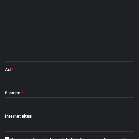
Y
o
r
u
m
*
Ad
*
E-posta
*
İnternet sitesi