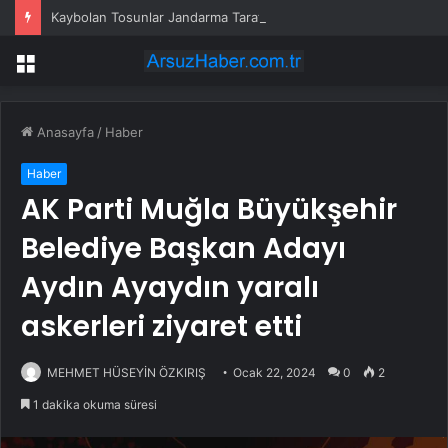
Kaybolan Tosunlar Jandarma Tarafından Bulundu
Menü
Anasayfa
/
Haber
Haber
AK Parti Muğla Büyükşehir
Belediye Başkan Adayı
Aydın Ayaydın yaralı
askerleri ziyaret etti
MEHMET HÜSEYİN ÖZKIRIŞ
Ocak 22, 2024
0
2
1 dakika okuma süresi