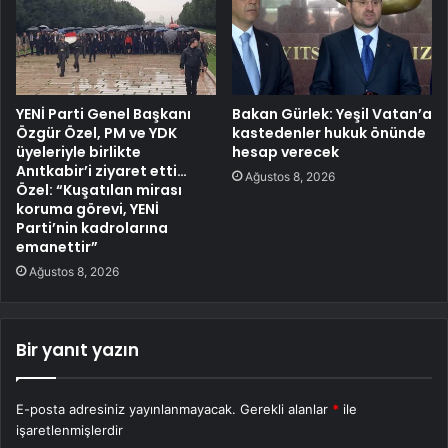
YENİ Parti Genel Başkanı
Bakan Gürlek: Yeşil Vatan’a
Özgür Özel, PM ve YDK
kastedenler hukuk önünde
üyeleriyle birlikte
hesap verecek
Anıtkabir’i ziyaret etti…
Ağustos 8, 2026
Özel: “Kuşatılan mirası
koruma görevi, YENİ
Parti’nin kadrolarına
emanettir”
Ağustos 8, 2026
Bir yanıt yazın
E-posta adresiniz yayınlanmayacak.
Gerekli alanlar
*
ile
işaretlenmişlerdir