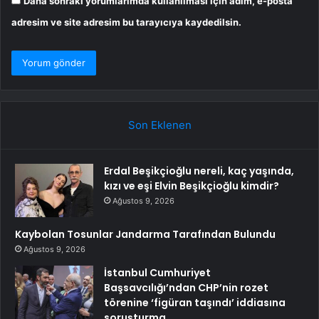
Daha sonraki yorumlarımda kullanılması için adım, e-posta
adresim ve site adresim bu tarayıcıya kaydedilsin.
Son Eklenen
Erdal Beşikçioğlu nereli, kaç yaşında,
kızı ve eşi Elvin Beşikçioğlu kimdir?
Ağustos 9, 2026
Kaybolan Tosunlar Jandarma Tarafından Bulundu
Ağustos 9, 2026
İstanbul Cumhuriyet
Başsavcılığı’ndan CHP’nin rozet
törenine ‘figüran taşındı’ iddiasına
soruşturma