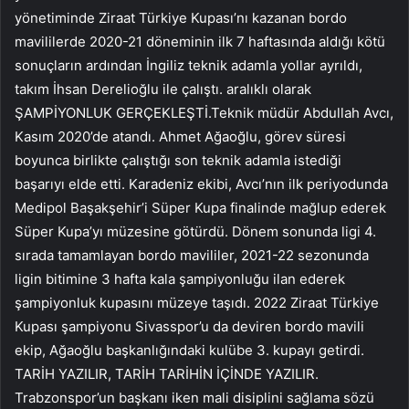
yönetiminde Ziraat Türkiye Kupası’nı kazanan bordo
mavililerde 2020-21 döneminin ilk 7 haftasında aldığı kötü
sonuçların ardından İngiliz teknik adamla yollar ayrıldı,
takım İhsan Derelioğlu ile çalıştı. aralıklı olarak
ŞAMPİYONLUK GERÇEKLEŞTİ.Teknik müdür Abdullah Avcı,
Kasım 2020’de atandı. Ahmet Ağaoğlu, görev süresi
boyunca birlikte çalıştığı son teknik adamla istediği
başarıyı elde etti. Karadeniz ekibi, Avcı’nın ilk periyodunda
Medipol Başakşehir’i Süper Kupa finalinde mağlup ederek
Süper Kupa’yı müzesine götürdü. Dönem sonunda ligi 4.
sırada tamamlayan bordo mavililer, 2021-22 sezonunda
ligin bitimine 3 hafta kala şampiyonluğu ilan ederek
şampiyonluk kupasını müzeye taşıdı. 2022 Ziraat Türkiye
Kupası şampiyonu Sivasspor’u da deviren bordo mavili
ekip, Ağaoğlu başkanlığındaki kulübe 3. kupayı getirdi.
TARİH YAZILIR, TARİH TARİHİN İÇİNDE YAZILIR.
Trabzonspor’un başkanı iken mali disiplini sağlama sözü