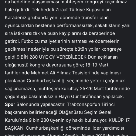
da hedefine ulaşamaması muhteşem kongreyi kaçınılmaz
hale getirdi. Tek hedefi Ziraat Türkiye Kupası olan
Karadeniz grubunda yeni dönemde transfer olan
oyunculardan beklenen performanssızlık, sakatlıkların yanı
sıra istikrarsızlık ve puan kayıplarını da beraberinde
getirdi. Futbolcu maliyetlerinin artması ve ödemelerin
gecikmesi nedeniyle bu süreçte bütün yollar kongreye
geldi.9 BİN 280 ÜYE OY VEREBİLECEK Dün açıklanan
olağanüstü kongre duyurusuna göre; 18-19 Mart
tarihlerinde Mehmet Ali Yılmaz Tesisleri’nde yapılması
planlanan Cumhurbaşkanlığı seçiminde yeterli çoğunluk
sağlanamazsa, muhteşem kurultay 25-26 Mart tarihlerinde
çoğunluğa bakılmaksızın Hayri Gür tarafından yapılacak.
Spor
Salonunda yapılacaktır. Trabzonspor’un 18’inci
başkanının belirleneceği Olağanüstü Seçim Genel
Kurulu’nda 9 bin 280 üyenin oy hakkı bulunuyor. KULÜP 17.
BAŞKANI Cumhurbaşkanlığı döneminde lider yardımcısı
olarak görev yapan Ahmet Ağaoğlu, Nisan 2018’de yapılan