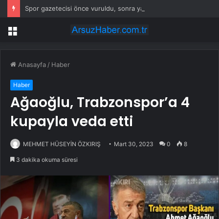
Spor gazetecisi önce vuruldu, sonra yakıldı
Menü
Anasayfa
/
Haber
Haber
Ağaoğlu, Trabzonspor’a 4
kupayla veda etti
MEHMET HÜSEYİN ÖZKIRIŞ
Mart 30, 2023
0
8
3 dakika okuma süresi