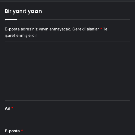
Bir yanıt yazın
E-posta adresiniz yayınlanmayacak.
Gerekli alanlar
*
ile
işaretlenmişlerdir
Y
o
r
u
m
*
Ad
*
E-posta
*