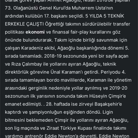
73. Olağanüstü Genel Kurul’da Muharrem Usta’nın
ardından kulübün 17. başkanı seçildi. 5 YILDA 5 TEKNİK
ERKEKLE ÇALIŞTI Öğrettiği takımın sürdürülebilir transfer
politikası
ekonomi
ve finansal fair-play kurallarını göz
önünde bulundurarak. Takım içinde birliği savunmak için
çalışan Karadeniz ekibi, Ağaoğlu başkanlığında dönemi 5.
sırada tamamladı. 2018-19 sezonunda yeni bir sayfa açan
ve Rıza Çalımbay ile yollarını ayıran Ağaoğlu, teknik
direktörlük görevine Ünal Karaman’ı getirdi. Periyodu 4.
sırada tamamlayan bordo mavililerde, Karaman ile yönetim
arasındaki gerginlik nedeniyle yollar ayrılmış ve 2019-20
sezonunun ilk yarısının sonunda takım Hüseyin Çimşir’e
emanet edilmişti. . 28. haftada ise zirveyi Başakşehir’e
kaptırdı ve şampiyonluğun eşiğinden döndü. Ligin
bitmesini beklemeden Çimşir ile yollarını ayıran Ağaoğlu,
son lig maçında ve Ziraat Türkiye Kupası finalinde takımı
yardımcı antrenör Eddie Newton’a devretti. Eddie Newton