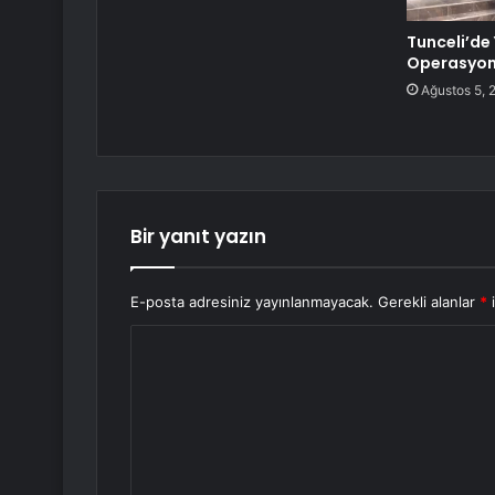
Tunceli’de 
Operasyon
Ağustos 5, 
Bir yanıt yazın
E-posta adresiniz yayınlanmayacak.
Gerekli alanlar
*
i
Y
o
r
u
m