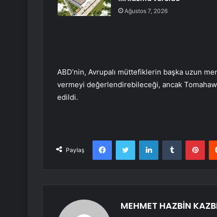
Ağustos 7, 2026
ABD’nin, Avrupalı müttefiklerin başka uzun menz
vermeyi değerlendirebileceği, ancak Tomahawk
edildi.
Facebook
Twitter
LinkedIn
Tumblr
Pint
Paylaş
MEHMET HAZBİN KAZB