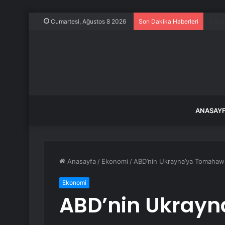
İzmit
Cumartesi, Ağustos 8 2026
Son Dakika Haberleri
ANASAY
Anasayfa
/
Ekonomi
/
ABD’nin Ukrayna’ya Tomahawk
Ekonomi
ABD’nin Ukray