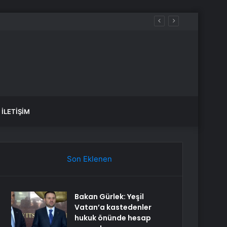
İLETIŞIM
Son Eklenen
Bakan Gürlek: Yeşil
Vatan’a kastedenler
hukuk önünde hesap