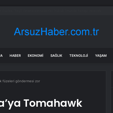
’te Başkanvekili belli oldu
FA
HABER
EKONOMI
SAĞLIK
TEKNOLOJI
YAŞAM
 füzeleri göndermesi zor
na’ya Tomahawk