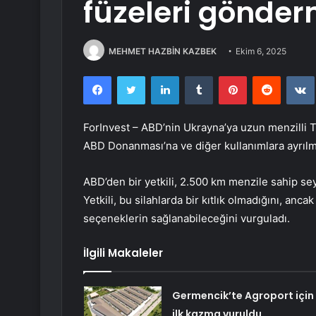
füzeleri gönder
MEHMET HAZBİN KAZBEK
Ekim 6, 2025
Facebook
Twitter
LinkedIn
Tumblr
Pinterest
Reddit
ForInvest – ABD’nin Ukrayna’ya uzun menzilli 
ABD Donanması’na ve diğer kullanımlara ayrılma
ABD’den bir yetkili, 2.500 km menzile sahip seyi
Yetkili, bu silahlarda bir kıtlık olmadığını, an
seçeneklerin sağlanabileceğini vurguladı.
İlgili Makaleler
Germencik’te Agroport için
ilk kazma vuruldu