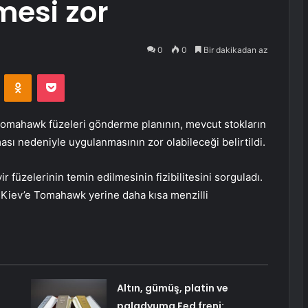
mesi zor
0
0
Bir dakikadan az
VKontakte
Odnoklassniki
Pocket
Tomahawk füzeleri gönderme planının, mevcut stokların
sı nedeniyle uygulanmasının zor olabileceği belirtildi.
r füzelerinin temin edilmesinin fizibilitesini sorguladı.
cak Kiev’e Tomahawk yerine daha kısa menzilli
Altın, gümüş, platin ve
paladyuma Fed freni: