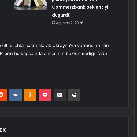
Commerzbank beklentiyi
düşürdü
Ağustos 7, 2026
illi silahlar satın alarak Ukrayna’ya vermesine izin
’ların bu kapsamda olmasının beklenmediği ifade
erest
Reddit
VKontakte
Odnoklassniki
Pocket
E-Posta ile paylaş
Yazdır
EK