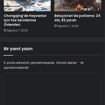
Chongqing’de Hayvanlar
Beluçistan’da patlama: 24
İçin Yaz Serinletme
ölü, 82 yaralı
Önlemleri
Ağustos 7, 2026
Ağustos 7, 2026
Bir yanıt yazın
E-posta adresiniz yayınlanmayacak.
Gerekli alanlar
*
ile
işaretlenmişlerdir
Y
o
r
u
m