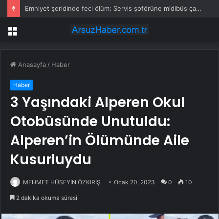
Emniyet şeridinde feci ölüm: Servis şoförüne midibüs çarptı
Menü
Anasayfa
/
Haber
Haber
3 Yaşındaki Alperen Okul
Otobüsünde Unutuldu:
Alperen’in Ölümünde Aile
Kusurluydu
MEHMET HÜSEYİN ÖZKIRIŞ
Ocak 20, 2023
0
10
2 dakika okuma süresi