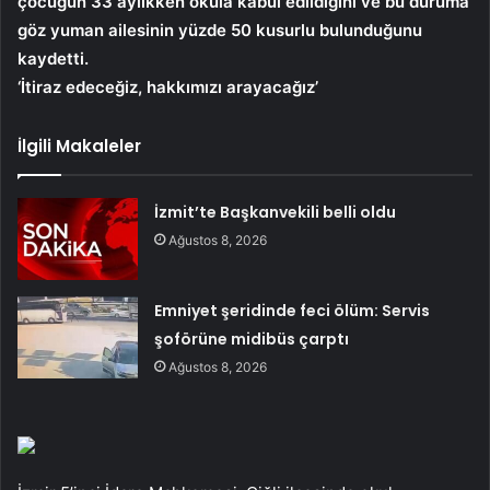
çocuğun 33 aylıkken okula kabul edildiğini ve bu duruma
göz yuman ailesinin yüzde 50 kusurlu bulunduğunu
kaydetti.
‘İtiraz edeceğiz, hakkımızı arayacağız’
İlgili Makaleler
İzmit’te Başkanvekili belli oldu
Ağustos 8, 2026
Emniyet şeridinde feci ölüm: Servis
şoförüne midibüs çarptı
Ağustos 8, 2026