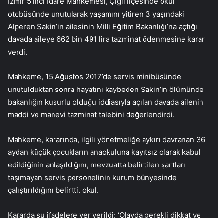
İzmir 5’inci İdare Mahkemesi, Çiğli ilçesinde okul
otobüsünde unutularak yaşamını yitiren 3 yaşındaki
Alperen Sakin’in ailesinin Milli Eğitim Bakanlığı’na açtığı
davada aileye 662 bin 491 lira tazminat ödenmesine karar
verdi.
Mahkeme, 15 Ağustos 2017’de servis minibüsünde
unutulduktan sonra hayatını kaybeden Sakin’in ölümünde
bakanlığın kusurlu olduğu iddiasıyla açılan davada ailenin
maddi ve manevi tazminat talebini değerlendirdi.
Mahkeme, kararında, ilgili yönetmeliğe aykırı davranan 36
aydan küçük çocukların anaokuluna kayıtsız olarak kabul
edildiğinin anlaşıldığını, mevzuatta belirtilen şartları
taşımayan servis personelinin kurum bünyesinde
çalıştırıldığını belirtti. okul.
Kararda şu ifadelere yer verildi: ‘Olayda gerekli dikkat ve