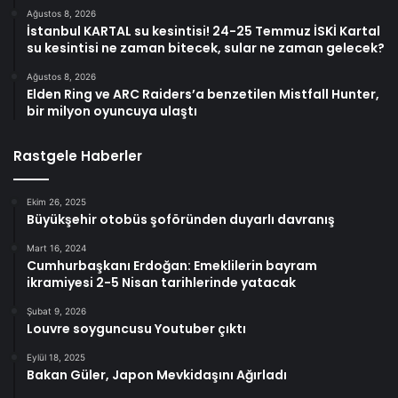
Ağustos 8, 2026
İstanbul KARTAL su kesintisi! 24-25 Temmuz İSKİ Kartal
su kesintisi ne zaman bitecek, sular ne zaman gelecek?
Ağustos 8, 2026
Elden Ring ve ARC Raiders’a benzetilen Mistfall Hunter,
bir milyon oyuncuya ulaştı
Rastgele Haberler
Ekim 26, 2025
Büyükşehir otobüs şoföründen duyarlı davranış
Mart 16, 2024
Cumhurbaşkanı Erdoğan: Emeklilerin bayram
ikramiyesi 2-5 Nisan tarihlerinde yatacak
Şubat 9, 2026
Louvre soyguncusu Youtuber çıktı
Eylül 18, 2025
Bakan Güler, Japon Mevkidaşını Ağırladı