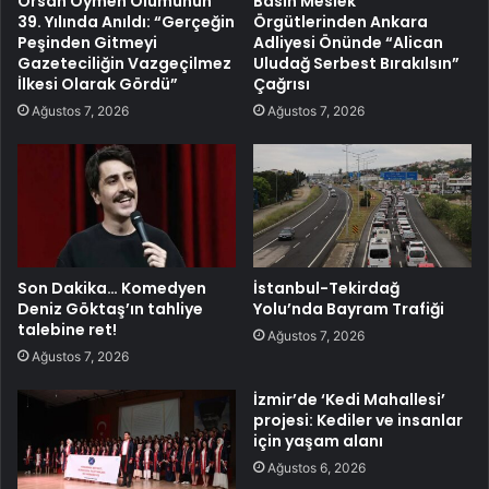
Örsan Öymen Ölümünün
Basın Meslek
39. Yılında Anıldı: “Gerçeğin
Örgütlerinden Ankara
Peşinden Gitmeyi
Adliyesi Önünde “Alican
Gazeteciliğin Vazgeçilmez
Uludağ Serbest Bırakılsın”
İlkesi Olarak Gördü”
Çağrısı
Ağustos 7, 2026
Ağustos 7, 2026
Son Dakika… Komedyen
İstanbul-Tekirdağ
Deniz Göktaş’ın tahliye
Yolu’nda Bayram Trafiği
talebine ret!
Ağustos 7, 2026
Ağustos 7, 2026
İzmir’de ‘Kedi Mahallesi’
projesi: Kediler ve insanlar
için yaşam alanı
Ağustos 6, 2026