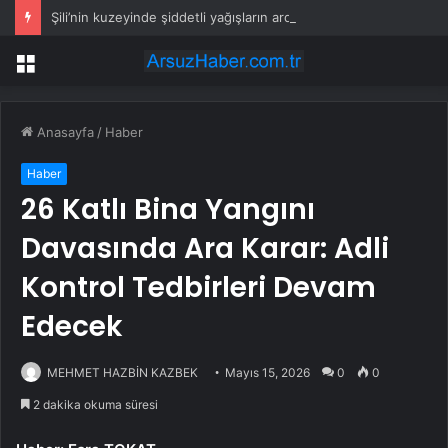
Şili’nin kuzeyinde şiddetli yağışların ardından yol onarım çalışmaları sürüyor
Menü
Anasayfa
/
Haber
Haber
26 Katlı Bina Yangını
Davasında Ara Karar: Adli
Kontrol Tedbirleri Devam
Edecek
MEHMET HAZBİN KAZBEK
Mayıs 15, 2026
0
0
2 dakika okuma süresi