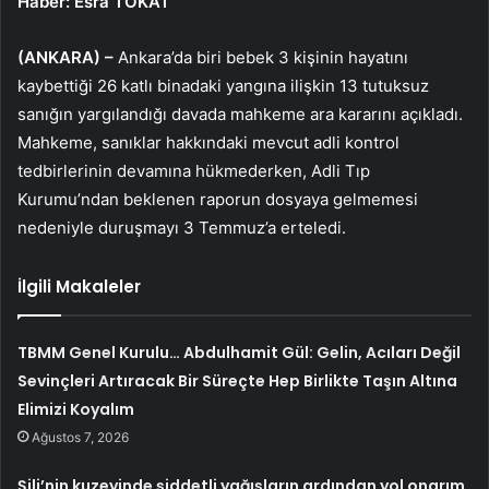
Haber: Esra TOKAT
(ANKARA) –
Ankara’da biri bebek 3 kişinin hayatını
kaybettiği 26 katlı binadaki yangına ilişkin 13 tutuksuz
sanığın yargılandığı davada mahkeme ara kararını açıkladı.
Mahkeme, sanıklar hakkındaki mevcut adli kontrol
tedbirlerinin devamına hükmederken, Adli Tıp
Kurumu’ndan beklenen raporun dosyaya gelmemesi
nedeniyle duruşmayı 3 Temmuz’a erteledi.
İlgili Makaleler
TBMM Genel Kurulu… Abdulhamit Gül: Gelin, Acıları Değil
Sevinçleri Artıracak Bir Süreçte Hep Birlikte Taşın Altına
Elimizi Koyalım
Ağustos 7, 2026
Şili’nin kuzeyinde şiddetli yağışların ardından yol onarım