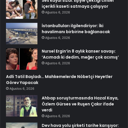
Ses kaydı sızdı: Eşiyle çektiği cinsel
içerikli kaseti satmaya çalışıyor
Ağustos 6, 2026
İstanbulluları ilgilendiriyor: İki
havalimanı birbirine bağlanacak
Ağustos 6, 2026
Nursel Ergin’in 8 aylık kanser savaşı:
‘Acımadı ki dedim, meğer çok acımış’
Ağustos 6, 2026
Adli Tatil Başladı… Mahkemelerde Nöbetçi Heyetler
Görev Yapacak
Ağustos 6, 2026
Ahbap soruşturmasında Hazal Kaya,
Özlem Gürses ve Ruşen Çakır ifade
verdi
Ağustos 6, 2026
Dev hava yolu şirketi tarihe karışıyor: