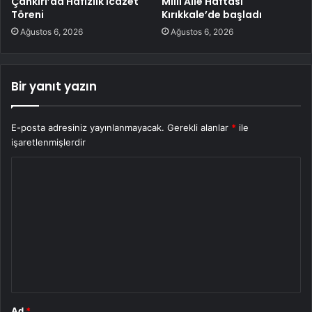
Çankırı’da Hafızlık İcazet
Milli Aile Haftası
Töreni
Kırıkkale’de başladı
Ağustos 6, 2026
Ağustos 6, 2026
Bir yanıt yazın
E-posta adresiniz yayınlanmayacak.
Gerekli alanlar
*
ile
işaretlenmişlerdir
Y
o
r
u
m
*
Ad
*