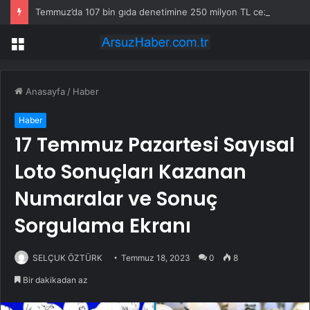
Temmuz’da 107 bin gıda denetimine 250 milyon TL ceza kesildi
Menü
Anasayfa
/
Haber
Haber
17 Temmuz Pazartesi Sayısal
Loto Sonuçları Kazanan
Numaralar ve Sonuç
Sorgulama Ekranı
SELÇUK ÖZTÜRK
Temmuz 18, 2023
0
8
Bir dakikadan az